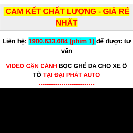
CAM KẾT CHẤT LƯỢNG - GIÁ RẺ
NHẤT
Liên hệ:
1900.633.684 (phím 1)
để được tư
vấn
VIDEO CẬN CẢNH
BỌC GHẾ DA CHO XE Ô
TÔ
TẠI ĐẠI PHÁT AUTO
---------------------------