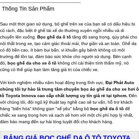
Thông Tin Sản Phẩm
Sau một thời gian sử dụng, bộ ghế trên xe của bạn sẽ có dấu hiệu bị
cũ rách, đặc biệt ở ghế tài xế do thường xuyên ngồi nhiều và di
chuyển lên xuống.
Bọc ghế da ô tô
tăng độ sang trọng, qúy phái cho
nội thất trong xe, tạo cảm giác thoải mái, thư giãn và an toàn. Ghế da
có độ bền cao, ít bám bụi bẩn, vi khuẩn gây bệnh không có môi
trường để tồn tại, đảm bảo sức khỏe cho người sử dụng. Bên cạnh
đó,
bọc ghế da cho xe ô tô
không chỉ cải thiện tính thẩm mỹ, nó
cũng có thể giúp bạn làm tăng giá trị của chiếc xe.
Với kinh nghiệm nhiều năm hoạt động trong lĩnh vực,
Đại Phát Auto
chúng tôi tự hào là trung tâm chuyên bọc áo ghế da cho xe hơi ô
tô Toyota Innova cao cấp chất lượng uy tín giá rẻ tại tphcm.
Đến
với chúng tôi, đội ngũ kỹ thuật tay nghề cao sẽ tư vấn, hỗ trợ khách
hàng "biến hóa" không gian "xế yêu" bằng bộ
bọc ghế da ô tô
để
chiếc xe sang trọng hơn và sạch sẽ hơn với một chi phí hợp lý nhất,
đảm bảo mang đến sự hài lòng tuyệt đối cho khách hàng.
BẢNG GIÁ BỌC GHẾ DA Ô TÔ TOYOTA