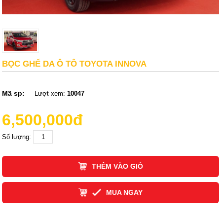
BỌC GHẾ DA Ô TÔ TOYOTA INNOVA
Mã sp:
Lượt xem:
10047
6,500,000đ
Số lượng:
THÊM VÀO GIỎ
MUA NGAY