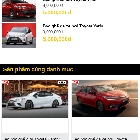
9,000,000đ
5,000,000đ
Bọc ghế da xe hơi Toyota Yaris
9,000,000đ
5,000,000đ
Sản phẩm cùng danh mục
10046
Áo bọc ghế ô tô Toyota Camry
Áo bọc ghế da xe hơi Toyota