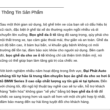
Thông Tin Sản Phẩm
Sau một thời gian sử dụng, bộ ghế trên xe của bạn sẽ có dấu hiệu bị
cũ rách, đặc biệt ở ghế tài xế do thường xuyên ngồi nhiều và di
chuyển lên xuống.
Bọc ghế da ô tô
tăng độ sang trọng, qúy phái cho
nội thất trong xe, tạo cảm giác thoải mái, thư giãn và an toàn. Ghế da
có độ bền cao, ít bám bụi bẩn, vi khuẩn gây bệnh không có môi
trường để tồn tại, đảm bảo sức khỏe cho người sử dụng. Bên cạnh
đó,
bọc ghế da cho xe ô tô
không chỉ cải thiện tính thẩm mỹ, nó
cũng có thể giúp bạn làm tăng giá trị của chiếc xe.
Với kinh nghiệm nhiều năm hoạt động trong lĩnh vực,
Đại Phát Auto
chúng tôi tự hào là trung tâm chuyên bọc áo ghế da cho xe hơi ô
tô BMW Series 3 cao cấp chất lượng uy tín giá rẻ tại tphcm.
Đến
với chúng tôi, đội ngũ kỹ thuật tay nghề cao sẽ tư vấn, hỗ trợ khách
hàng "biến hóa" không gian "xế yêu" bằng bộ
bọc ghế da ô tô
để
chiếc xe sang trọng hơn và sạch sẽ hơn với một chi phí hợp lý nhất,
đảm bảo mang đến sự hài lòng tuyệt đối cho khách hàng.