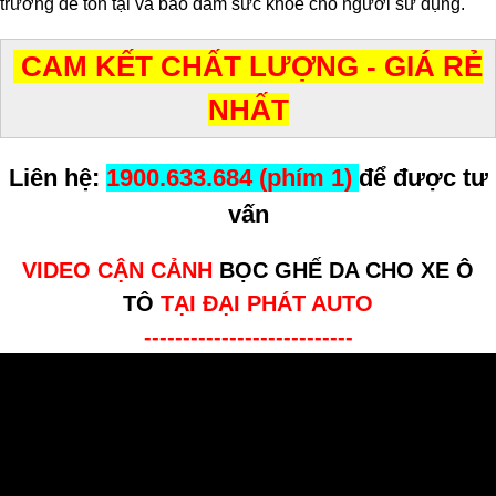
trường để tồn tại và bảo đảm sức khoẻ cho người sử dụng.
CAM KẾT CHẤT LƯỢNG - GIÁ RẺ
NHẤT
Liên hệ:
1900.633.684 (phím 1)
để được tư
vấn
VIDEO CẬN CẢNH
BỌC GHẾ DA CHO XE Ô
TÔ
TẠI ĐẠI PHÁT AUTO
---------------------------