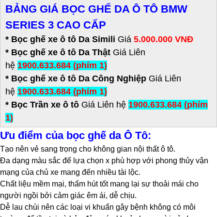
BẢNG GIÁ BỌC GHẾ DA Ô TÔ BMW
SERIES 3 CAO CẤP
* Bọc ghế xe ô tô Da Simili
Giá
5.000.000 VNĐ
*
Bọc ghế xe ô tô Da Thật
Giá Liên
hệ
1900.633.684 (phím 1)
* Bọc ghế xe ô tô Da Công Nghiệp
Giá Liên
hệ
1900.633.684 (phím 1)
* Bọc Trần xe ô tô
Giá Liên hệ
1900.633.684 (phím
1)
Ưu điểm của bọc ghế da Ô Tô:
Tạo nên vẻ sang trọng cho không gian nội thất ô tô.
Đa dạng màu sắc để lựa chọn x phù hợp với phong thủy vận
mạng của chủ xe mang đến nhiều tài lộc.
Chất liệu mềm mại, thấm hút tốt mang lại sự thoải mái cho
người ngồi bởi cảm giác êm ái, dễ chịu.
Dễ lau chùi nên các loại vi khuẩn gây bệnh không có môi