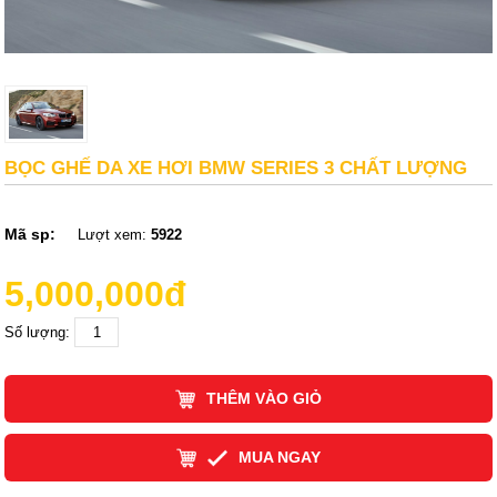
BỌC GHẾ DA XE HƠI BMW SERIES 3 CHẤT LƯỢNG
Mã sp:
Lượt xem:
5922
5,000,000đ
Số lượng:
THÊM VÀO GIỎ
MUA NGAY