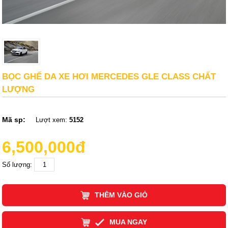
BỌC GHẾ DA XE HƠI MERCEDES GLE CLASS CHẤT
LƯỢNG
Mã sp:
Lượt xem:
5152
6,500,000đ
Số lượng:
THÊM VÀO GIỎ
MUA NGAY