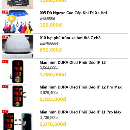
1,550,000đ
005 Dù Ngược Cao Cấp Khi Đi Xe Hơi
540,000đ
300,000đ
010 bạt phủ trùm xe hơi ôtô 7 chỗ
1,170,000đ
650,000đ
Màn hình DURA Oled Phôi Dẻo IP 12
3,564,000đ
1,980,000đ
Màn hình DURA Oled Phôi Dẻo IP 12 Pro Max
3,929,400đ
2,183,000đ
Màn hình DURA Oled Phôi Dẻo IP 11 Pro Max
3,736,800đ
2,076,000đ