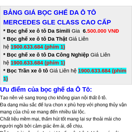
BẢNG GIÁ BỌC GHẾ DA Ô TÔ
MERCEDES GLE CLASS CAO CẤP
* Bọc ghế xe ô tô Da Simili
Gia
6
.500.000 VNĐ
*
Bọc ghế xe ô tô Da Thật
Giá Liên
hệ
1900.633.684 (phím 1)
* Bọc ghế xe ô tô Da Công Nghiệp
Giá Liên
hệ
1900.633.684 (phím 1)
* Bọc Trần xe ô tô
Giá Liên hệ
1900.633.684 (phím
1)
Ưu điểm của bọc ghế da Ô Tô:
Tạo nên vẻ sang trọng cho không gian nội thất ô tô.
Đa dạng màu sắc để lựa chọn x phù hợp với phong thủy vận
mạng của chủ xe mang đến nhiều tài lộc.
Chất liệu mềm mại, thấm hút tốt mang lại sự thoải mái cho
người ngồi bởi cảm giác êm ái, dễ chịu.