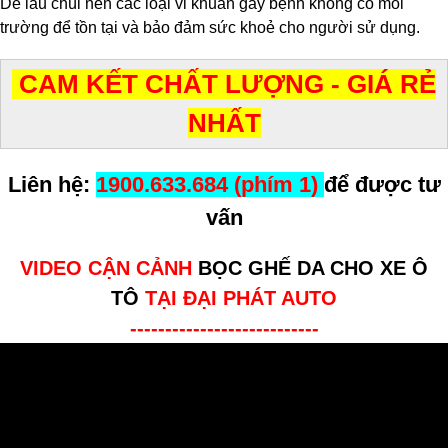
Dễ lau chùi nên các loại vi khuẩn gây bệnh không có môi
trường để tồn tại và bảo đảm sức khoẻ cho người sử dụng.
CAM KẾT CHẤT LƯỢNG - GIÁ RẺ
NHẤT
Liên hệ:
1900.633.684 (phím 1)
để được tư
vấn
VIDEO CẬN CẢNH
BỌC GHẾ DA CHO XE Ô
TÔ
TẠI ĐẠI PHÁT AUTO
---------------------------