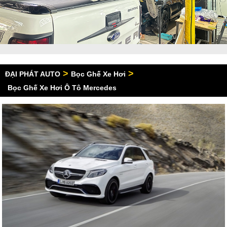
>
>
ĐẠI PHÁT AUTO
Bọc Ghế Xe Hơi
Bọc Ghế Xe Hơi Ô Tô Mercedes