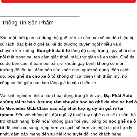
Thông Tin Sản Phẩm
Sau một thời gian sử dụng, bộ ghế trên xe của bạn sẽ có dấu hiệu bị
cũ rách, đặc biệt ở ghế tài xế do thường xuyên ngồi nhiều và di
chuyển lên xuống.
Bọc ghế da ô tô
tăng độ sang trọng, qúy phái cho
nội thất trong xe, tạo cảm giác thoải mái, thư giãn và an toàn. Ghế da
có độ bền cao, ít bám bụi bẩn, vi khuẩn gây bệnh không có môi
trường để tồn tại, đảm bảo sức khỏe cho người sử dụng. Bên cạnh
đó,
bọc ghế da cho xe ô tô
không chỉ cải thiện tính thẩm mỹ, nó
cũng có thể giúp bạn làm tăng giá trị của chiếc xe.
Với kinh nghiệm nhiều năm hoạt động trong lĩnh vực,
Đại Phát Auto
chúng tôi tự hào là trung tâm chuyên bọc áo ghế da cho xe hơi ô
tô Mercedes GLE Class cao cấp chất lượng uy tín giá rẻ tại
tphcm.
Đến với chúng tôi, đội ngũ kỹ thuật tay nghề cao sẽ tư vấn, hỗ
trợ khách hàng "biến hóa" không gian "xế yêu" bằng bộ
bọc ghế da ô
tô
để chiếc xe sang trọng hơn và sạch sẽ hơn với một chi phí hợp lý
nhất, đảm bảo mang đến sự hài lòng tuyệt đối cho khách hàng.