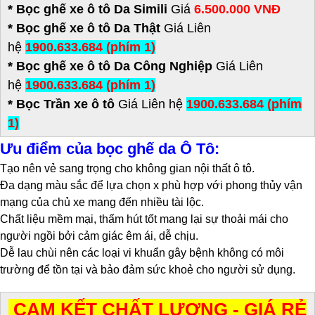
* Bọc ghế xe ô tô Da Simili
Giá
6.500.000 VNĐ
*
Bọc ghế xe ô tô Da Thật
Giá Liên
hệ
1900.633.684 (phím 1)
* Bọc ghế xe ô tô Da Công Nghiệp
Giá Liên
hệ
1900.633.684 (phím 1)
* Bọc Trần xe ô tô
Giá Liên hệ
1900.633.684 (phím
1)
Ưu điểm của bọc ghế da Ô Tô:
Tạo nên vẻ sang trọng cho không gian nội thất ô tô.
Đa dạng màu sắc để lựa chọn x phù hợp với phong thủy vận
mạng của chủ xe mang đến nhiều tài lộc.
Chất liệu mềm mại, thấm hút tốt mang lại sự thoải mái cho
người ngồi bởi cảm giác êm ái, dễ chịu.
Dễ lau chùi nên các loại vi khuẩn gây bệnh không có môi
trường để tồn tại và bảo đảm sức khoẻ cho người sử dụng.
CAM KẾT CHẤT LƯỢNG - GIÁ RẺ