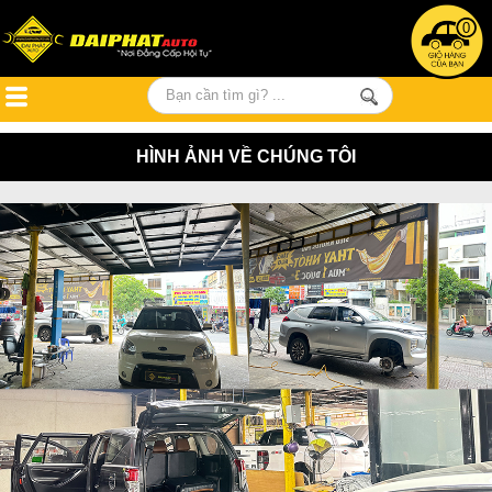
0
HÌNH ẢNH VỀ CHÚNG TÔI