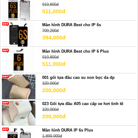
919,800đ
511,000đ
Màn hình DURA Best cho IP 6s
709,200đ
394,000đ
Màn hình DURA Best cho IP 6 Plus
919,800đ
511,000đ
001 gối tựa đầu cao su non bọc da dp
320,000đ
200,000đ
023 Gối tựa đầu A05 cao cấp xe hơi tinh tế
320,000đ
200,000đ
Màn hình DURA IP 6s Plus
1,890,000đ