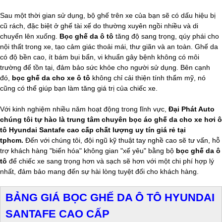
Sau một thời gian sử dụng, bộ ghế trên xe của bạn sẽ có dấu hiệu bị
cũ rách, đặc biệt ở ghế tài xế do thường xuyên ngồi nhiều và di
chuyển lên xuống.
Bọc ghế da ô tô
tăng độ sang trọng, qúy phái cho
nội thất trong xe, tạo cảm giác thoải mái, thư giãn và an toàn. Ghế da
có độ bền cao, ít bám bụi bẩn, vi khuẩn gây bệnh không có môi
trường để tồn tại, đảm bảo sức khỏe cho người sử dụng. Bên cạnh
đó,
bọc ghế da cho xe ô tô
không chỉ cải thiện tính thẩm mỹ, nó
cũng có thể giúp bạn làm tăng giá trị của chiếc xe.
Với kinh nghiệm nhiều năm hoạt động trong lĩnh vực,
Đại Phát Auto
chúng tôi tự hào là trung tâm chuyên bọc áo ghế da cho xe hơi ô
tô Hyundai Santafe cao cấp chất lượng uy tín giá rẻ tại
tphcm.
Đến với chúng tôi, đội ngũ kỹ thuật tay nghề cao sẽ tư vấn, hỗ
trợ khách hàng "biến hóa" không gian "xế yêu" bằng bộ
bọc ghế da ô
tô
để chiếc xe sang trọng hơn và sạch sẽ hơn với một chi phí hợp lý
nhất, đảm bảo mang đến sự hài lòng tuyệt đối cho khách hàng.
BẢNG GIÁ BỌC GHẾ DA Ô TÔ HYUNDAI
SANTAFE CAO CẤP