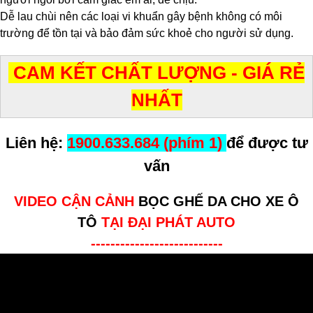
Dễ lau chùi nên các loại vi khuẩn gây bệnh không có môi
trường để tồn tại và bảo đảm sức khoẻ cho người sử dụng.
CAM KẾT CHẤT LƯỢNG - GIÁ RẺ
NHẤT
Liên hệ:
1900.633.684 (phím 1)
để được tư
vấn
VIDEO CẬN CẢNH
BỌC GHẾ DA CHO XE Ô
TÔ
TẠI ĐẠI PHÁT AUTO
---------------------------