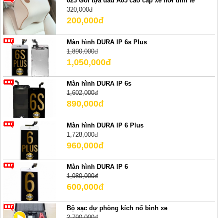
023 Gối tựa đầu A05 cao cấp xe hơi tinh tế
320,000đ
200,000đ
Màn hình DURA IP 6s Plus
1,890,000đ
1,050,000đ
Màn hình DURA IP 6s
1,602,000đ
890,000đ
Màn hình DURA IP 6 Plus
1,728,000đ
960,000đ
Màn hình DURA IP 6
1,080,000đ
600,000đ
Bộ sạc dự phòng kích nổ bình xe
2,790,000đ