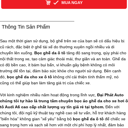
MUA NGAY
Thông Tin Sản Phẩm
Sau một thời gian sử dụng, bộ ghế trên xe của bạn sẽ có dấu hiệu bị
cũ rách, đặc biệt ở ghế tài xế do thường xuyên ngồi nhiều và di
chuyển lên xuống.
Bọc ghế da ô tô
tăng độ sang trọng, qúy phái cho
nội thất trong xe, tạo cảm giác thoải mái, thư giãn và an toàn. Ghế da
có độ bền cao, ít bám bụi bẩn, vi khuẩn gây bệnh không có môi
trường để tồn tại, đảm bảo sức khỏe cho người sử dụng. Bên cạnh
đó,
bọc ghế da cho xe ô tô
không chỉ cải thiện tính thẩm mỹ, nó
cũng có thể giúp bạn làm tăng giá trị của chiếc xe.
Với kinh nghiệm nhiều năm hoạt động trong lĩnh vực,
Đại Phát Auto
chúng tôi tự hào là trung tâm chuyên bọc áo ghế da cho xe hơi ô
tô Audi A6 cao cấp chất lượng uy tín giá rẻ tại tphcm.
Đến với
chúng tôi, đội ngũ kỹ thuật tay nghề cao sẽ tư vấn, hỗ trợ khách hàng
"biến hóa" không gian "xế yêu" bằng bộ
bọc ghế da ô tô
để chiếc xe
sang trọng hơn và sạch sẽ hơn với một chi phí hợp lý nhất, đảm bảo