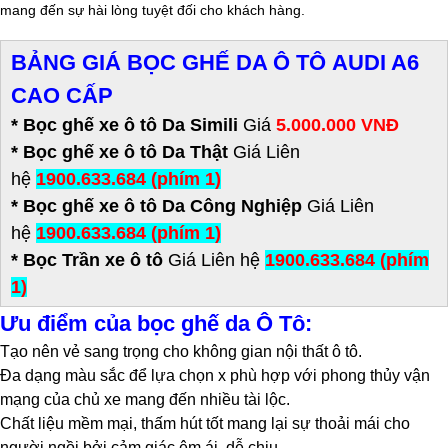
mang đến sự hài lòng tuyệt đối cho khách hàng.
BẢNG GIÁ BỌC GHẾ DA Ô TÔ AUDI A6
CAO CẤP
* Bọc ghế xe ô tô Da Simili
Giá
5.000.000 VNĐ
*
Bọc ghế xe ô tô Da Thật
Giá Liên
hệ
1900.633.684 (phím 1)
* Bọc ghế xe ô tô Da Công Nghiệp
Giá Liên
hệ
1900.633.684 (phím 1)
* Bọc Trần xe ô tô
Giá Liên hệ
1900.633.684 (phím
1)
Ưu điểm của bọc ghế da Ô Tô:
Tạo nên vẻ sang trọng cho không gian nội thất ô tô.
Đa dạng màu sắc để lựa chọn x phù hợp với phong thủy vận
mạng của chủ xe mang đến nhiều tài lộc.
Chất liệu mềm mại, thấm hút tốt mang lại sự thoải mái cho
người ngồi bởi cảm giác êm ái, dễ chịu.