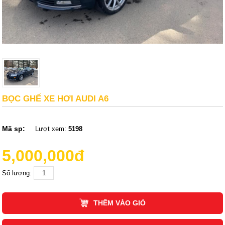
BỌC GHẾ XE HƠI AUDI A6
Mã sp:
Lượt xem:
5198
5,000,000đ
Số lượng:
THÊM VÀO GIỎ