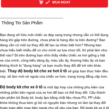
MUA NGAY
Thông Tin Sản Phẩm
Bạn đang sỡ hữu một chiếc xe đẹp sang trọng nhưng vẫn có thể đụng
hàng khi gặp trên đường, chưa phải là hàng độc lạ trên đường? Bạn
đang cần có một sự thay đổi để tạo sự khác biệt hơn? Nhưng bạn
chưa hiểu biết nhiều để có cho mình sự lựa chọn tốt, thì phải làm như
thế nào? Đi trên đường bạn nhìn thấy nhiều chiếc xe hơi giống y hệt
xe của mình, cũng kiểu dáng ấy, màu sắc ấy, thương hiệu ấy và bạn
không thích bị "đụng hàng" và bạn muốn thay đổi để trở nên khác
Thay độ body kit cho xe hơi ô tô
biệt.
sẽ giúp bạn thực hiện đều
này, sẽ làm mới vẻ ngoài của chiếc xe hơn, trang trọng đẳng cấp hơn.
Độ body kit cho xe ô tô
là một tập hợp của những phụ kiện của
những phần bên ngoài của xe hơi để bạn có thể thay đổi. Cấu thành
sản phẩm bộ Body kit, body lips bằng chất liệu nhựa PU, PP chắc
khỏe không thua kém gì bộ vỏ nguyên bản nhưng nó làm lại thay đổi
hoàn toàn diện mạo bên ngoài cho xế yêu của bạn. Độ body kit xe ô tô