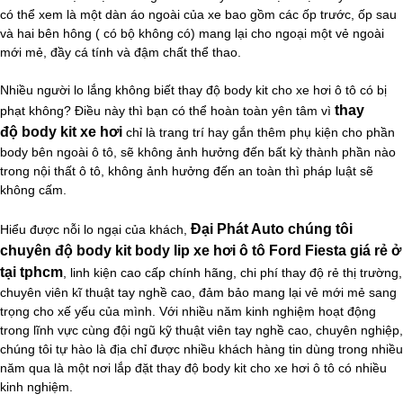
có thể xem là một dàn áo ngoài của xe bao gồm các ốp trước, ốp sau
và hai bên hông ( có bộ không có) mang lại cho ngoại một vẻ ngoài
mới mẻ, đầy cá tính và đậm chất thể thao.
Nhiều người lo lắng không biết thay độ body kit cho xe hơi ô tô có bị
thay
phạt không? Điều này thì bạn có thể hoàn toàn yên tâm vì
độ body kit xe hơi
chỉ là trang trí hay gắn thêm phụ kiện cho phần
body bên ngoài ô tô, sẽ không ảnh hưởng đến bất kỳ thành phần nào
trong nội thất ô tô, không ảnh hưởng đến an toàn thì pháp luật sẽ
không cấm.
Đại Phát Auto chúng tôi
Hiểu được nỗi lo ngại của khách,
chuyên độ body kit body lip xe hơi ô tô Ford Fiesta giá rẻ ở
tại tphcm
, linh kiện cao cấp chính hãng, chi phí thay độ rẻ thị trường,
chuyên viên kĩ thuật tay nghề cao, đảm bảo mang lại vẻ mới mẻ sang
trọng cho xế yếu của mình. Với nhiều năm kinh nghiệm hoạt động
trong lĩnh vực cùng đội ngũ kỹ thuật viên tay nghề cao, chuyên nghiệp,
chúng tôi tự hào là địa chỉ được nhiều khách hàng tin dùng trong nhiều
năm qua là một nơi lắp đặt thay độ body kit cho xe hơi ô tô có nhiều
kinh nghiệm.