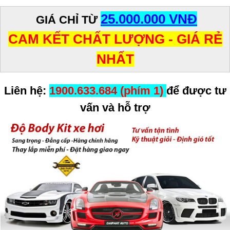
25.000.000 VNĐ
GIÁ CHỈ TỪ
CAM KẾT CHẤT LƯỢNG - GIÁ RẺ
NHẤT
Liên hệ:
1900.633.684 (phím 1)
để được tư
vấn và hỗ trợ