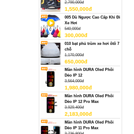
2,790,000đ
1,550,000đ
005 Dù Ngược Cao Cấp Khi Đi
Xe Hơi
540,000đ
300,000đ
010 bạt phủ trùm xe hơi ôtô 7
chỗ
1,170,000đ
650,000đ
Màn hình DURA Oled Phôi
Dẻo IP 12
3,564,000đ
1,980,000đ
Màn hình DURA Oled Phôi
Dẻo IP 12 Pro Max
3,929,400đ
2,183,000đ
Màn hình DURA Oled Phôi
Dẻo IP 11 Pro Max
3,736,800đ