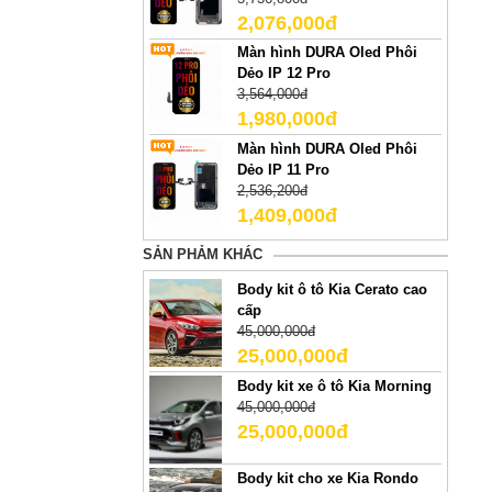
2,076,000đ
Màn hình DURA Oled Phôi
Dẻo IP 12 Pro
3,564,000đ
1,980,000đ
Màn hình DURA Oled Phôi
Dẻo IP 11 Pro
2,536,200đ
1,409,000đ
SẢN PHẢM KHÁC
Body kit ô tô Kia Cerato cao
cấp
45,000,000đ
25,000,000đ
Body kit xe ô tô Kia Morning
45,000,000đ
25,000,000đ
Body kit cho xe Kia Rondo