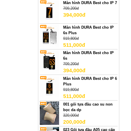
Màn hình DURA Best cho IP 7
709,200đ
394,000đ
Màn hình DURA Best cho IP
6s Plus
919,800đ
511,000đ
Màn hình DURA Best cho IP
6s
709,200đ
394,000đ
Màn hình DURA Best cho IP 6
Plus
919,800đ
511,000đ
001 gối tựa đầu cao su non
bọc da dp
320,000đ
200,000đ
023 Gối tựa đầu A05 cao cấp