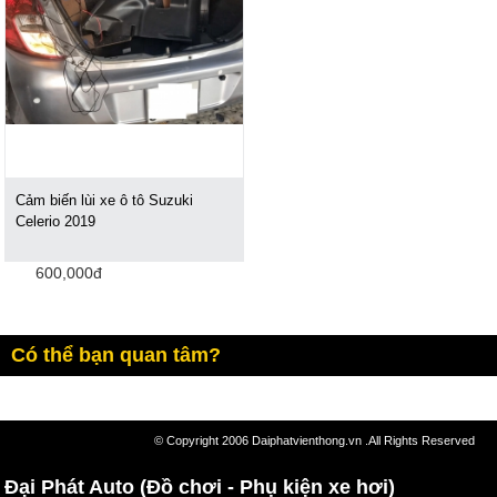
Cảm biến lùi xe ô tô Suzuki
Celerio 2019
600,000đ
Có thể bạn quan tâm?
© Copyright 2006 Daiphatvienthong.vn .All Rights Reserved
Đại Phát Auto (Đồ chơi - Phụ kiện xe hơi)