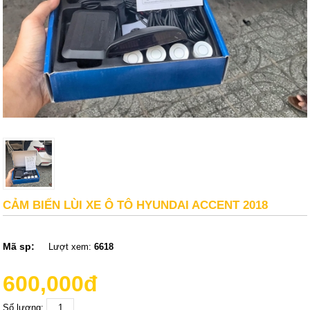
CẢM BIẾN LÙI XE Ô TÔ HYUNDAI ACCENT 2018
Mã sp:
Lượt xem:
6618
600,000đ
Số lượng: