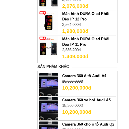
2,076,000đ
Màn hình DURA Oled Phôi
Dẻo IP 12 Pro
3,564,000đ
1,980,000đ
Màn hình DURA Oled Phôi
Dẻo IP 11 Pro
2,536,200đ
1,409,000đ
SẢN PHẢM KHÁC
Camera 360 ô tô Audi A4
18,360,000đ
10,200,000đ
Camera 360 xe hơi Audi A5
18,360,000đ
10,200,000đ
Camera 360 cho ô tô Audi Q2