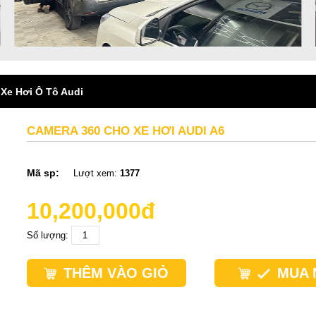
Xe Hơi Ô Tô Audi
CAMERA 360 CHO XE HƠI AUDI A6
Mã sp:
Lượt xem:
1377
10,200,000đ
Số lượng:
THÊM VÀO GIỎ
MUA 