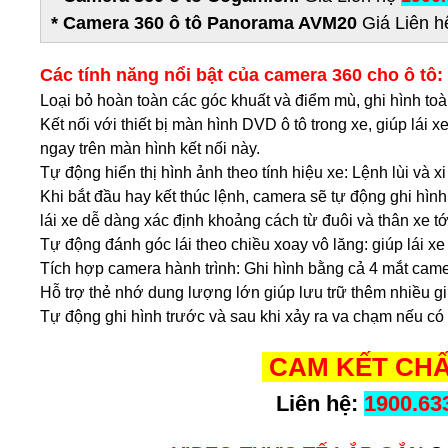
* Camera 360 ô tô Panorama AVM20
Giá Liên h
Các tính năng nổi bật của camera 360 cho ô tô:
Loại bỏ hoàn toàn các góc khuất và điểm mù, ghi hình to
Kết nối với thiết bị màn hình DVD ô tô trong xe, giúp lái
ngay trên màn hình kết nối này.
Tự động hiển thị hình ảnh theo tính hiệu xe: Lệnh lùi và x
Khi bắt đầu hay kết thúc lệnh, camera sẽ tự động ghi hình
lái xe dễ dàng xác định khoảng cách từ đuôi và thân xe tớ
Tự động đánh góc lái theo chiều xoay vô lăng: giúp lái xe
Tích hợp camera hành trình: Ghi hình bằng cả 4 mắt cam
Hỗ trợ thẻ nhớ dung lượng lớn giúp lưu trữ thêm nhiều giữ
Tự động ghi hình trước và sau khi xảy ra va chạm nếu có
CAM KẾT CHẤ
Liên hệ:
1900.63