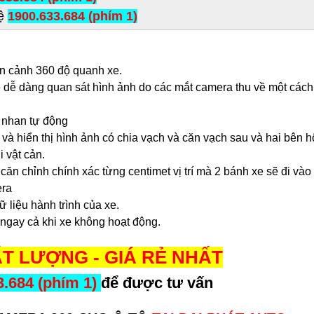
ệ
1900.633.684 (phím 1)
àn cảnh 360 độ quanh xe.
 xe dễ dàng quan sát hình ảnh do các mắt camera thu về một các
i nhan tự động
 và hiển thị hình ảnh có chia vạch và căn vạch sau và hai bên 
i vật cản.
 căn chỉnh chính xác từng centimet vị trí mà 2 bánh xe sẽ đi vào
era
 liệu hành trình của xe.
 ngay cả khi xe không hoạt động.
T LƯỢNG - GIÁ RẺ NHẤT
3.684 (phím 1)
để được tư vấn