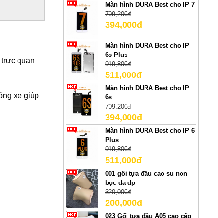
Màn hình DURA Best cho IP 7
709,200đ
394,000đ
Màn hình DURA Best cho IP
6s Plus
h trực quan
919,800đ
511,000đ
Màn hình DURA Best cho IP
hông xe giúp
6s
709,200đ
394,000đ
Màn hình DURA Best cho IP 6
Plus
919,800đ
511,000đ
001 gối tựa đầu cao su non
bọc da dp
320,000đ
200,000đ
023 Gối tựa đầu A05 cao cấp