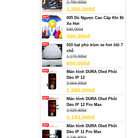
2,790,000đ
1,550,000đ
005 Dù Ngược Cao Cấp Khi Đi
Xe Hơi
540,000đ
300,000đ
010 bạt phủ trùm xe hơi ôtô 7
chỗ
1,170,000đ
650,000đ
Màn hình DURA Oled Phôi
Dẻo IP 12
3,564,000đ
1,980,000đ
Màn hình DURA Oled Phôi
Dẻo IP 12 Pro Max
3,929,400đ
2,183,000đ
Màn hình DURA Oled Phôi
Dẻo IP 11 Pro Max
3,736,800đ