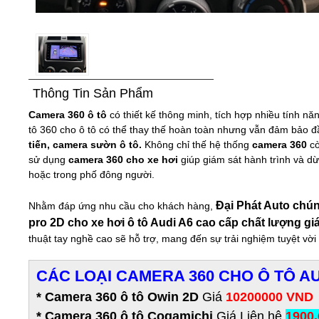
Thông Tin Sản Phẩm
Camera 360 ô tô
có thiết kế thông minh, tích hợp nhiều tính nă
tô 360 cho ô tô có thể thay thế hoàn toàn nhưng vẫn đảm bảo đầ
tiến, camera sườn ô tô.
Không chỉ thế hệ thống
camera 360
cò
sử dụng
camera 360 cho xe hơi
giúp giám sát hành trình và d
hoặc trong phố đông người.
Đại Phát Auto chú
Nhằm đáp ứng nhu cầu cho khách hàng,
pro 2D cho xe hơi ô tô Audi A6 cao cấp chất lượng giá
thuật tay nghề cao sẽ hỗ trợ, mang đến sự trải nghiệm tuyệt vờ
CÁC LOẠI CAMERA 360 CHO Ô TÔ AU
* Camera 360 ô tô Owin 2D
Giá
10200000 VND
* Camera 360 ô tô Cogamichi
Giá Liên hệ
1900.