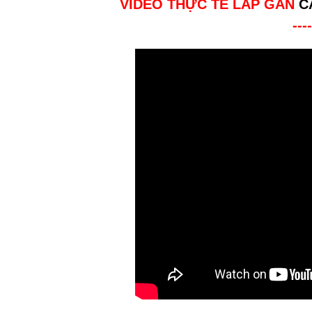
VIDEO THỰC TẾ LẮP GẮN
C
----