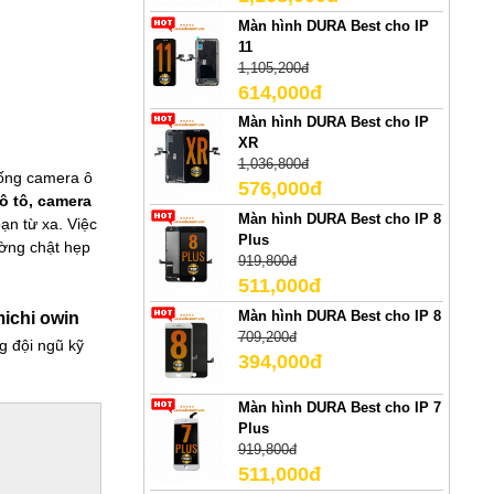
Màn hình DURA Best cho IP
11
1,105,200đ
614,000đ
Màn hình DURA Best cho IP
XR
1,036,800đ
thống camera ô
576,000đ
 ô tô, camera
Màn hình DURA Best cho IP 8
ạn từ xa. Việc
Plus
ường chật hẹp
919,800đ
511,000đ
Màn hình DURA Best cho IP 8
ichi owin
709,200đ
g đội ngũ kỹ
394,000đ
Màn hình DURA Best cho IP 7
Plus
919,800đ
511,000đ