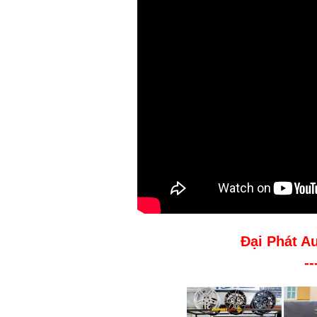
Đại Phát A
--