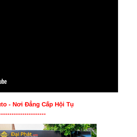
uto - Nơi Đẳng Cấp Hội Tụ
----------------------