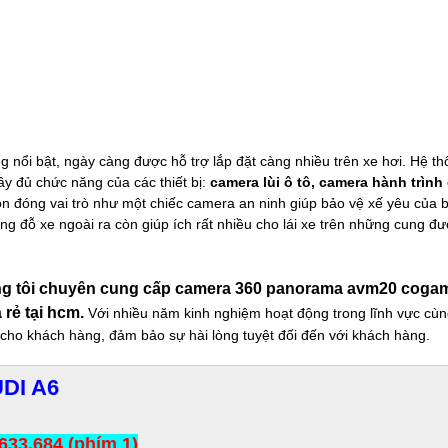
ng nổi bật, ngày càng được hỗ trợ lắp đặt càng nhiều trên xe hơi. Hệ 
y đủ chức năng của các thiết bị:
camera lùi ô tô, camera hành trình
n đóng vai trò như một chiếc camera an ninh giúp bảo vệ xế yêu của b
ừng đỗ xe ngoài ra còn giúp ích rất nhiều cho lái xe trên những cung đ
ng tôi chuyên cung cấp camera 360 panorama avm20 cogam
 rẻ tại hcm.
Với nhiều năm kinh nghiệm hoạt động trong lĩnh vực cùn
i cho khách hàng, đảm bảo sự hài lòng tuyệt đối đến với khách hàng.
DI A6
633.684 (phím 1)