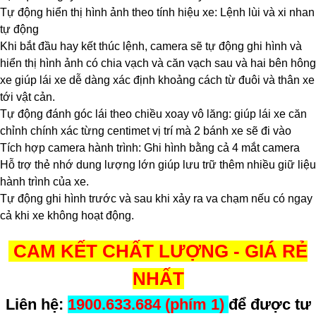
Tự động hiển thị hình ảnh theo tính hiệu xe: Lệnh lùi và xi nhan
tự động
Khi bắt đầu hay kết thúc lệnh, camera sẽ tự động ghi hình và
hiển thị hình ảnh có chia vạch và căn vạch sau và hai bên hông
xe giúp lái xe dễ dàng xác định khoảng cách từ đuôi và thân xe
tới vật cản.
Tự động đánh góc lái theo chiều xoay vô lăng: giúp lái xe căn
chỉnh chính xác từng centimet vị trí mà 2 bánh xe sẽ đi vào
Tích hợp camera hành trình: Ghi hình bằng cả 4 mắt camera
Hỗ trợ thẻ nhớ dung lượng lớn giúp lưu trữ thêm nhiều giữ liệu
hành trình của xe.
Tự động ghi hình trước và sau khi xảy ra va chạm nếu có ngay
cả khi xe không hoạt động.
CAM KẾT CHẤT LƯỢNG - GIÁ RẺ
NHẤT
Liên hệ:
1900.633.684 (phím 1)
để được tư