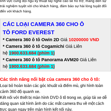
lĩnh vực cùng đội ngũ kỹ thuật tay nghề cao sẽ hỗ trợ, mang đến sự
trải nghiệm tuyệt vời cho khách hàng, đảm bảo sự hài lòng tuyệt đối
đến với khách hàng.
CÁC LOẠI CAMERA 360 CHO Ô
TÔ
FORD EVEREST
* Camera 360 ô tô Owin 2D
Giá
10200000 VND
* Camera 360 ô tô Cogamichi
Giá Liên
hệ
1900.633.684 (phím 1)
* Camera 360 ô tô Panorama AVM20
Giá Liên
hệ
1900.633.684 (phím 1)
Các tính năng nổi bật của camera 360 cho ô tô:
Loại bỏ hoàn toàn các góc khuất và điểm mù, ghi hình toàn
cảnh 360 độ quanh xe.
Kết nối với thiết bị màn hình DVD ô tô trong xe, giúp lái xe dễ
dàng quan sát hình ảnh do các mắt camera thu về một cách
trực quan ngay trên màn hình kết nối này.