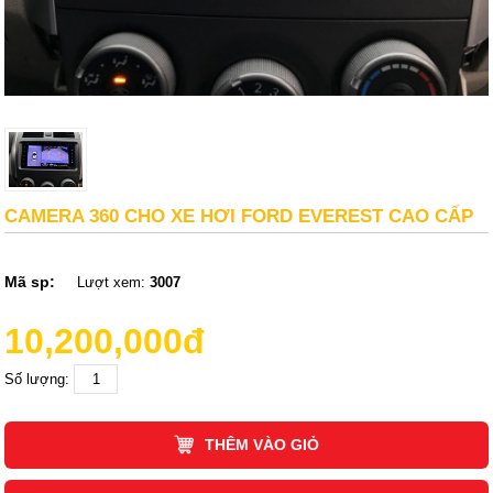
CAMERA 360 CHO XE HƠI FORD EVEREST CAO CẤP
Mã sp:
Lượt xem:
3007
10,200,000đ
Số lượng:
THÊM VÀO GIỎ