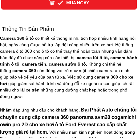
MUA NGAY
Thông Tin Sản Phẩm
Camera 360 ô tô
có thiết kế thông minh, tích hợp nhiều tính năng nổi
bật, ngày càng được hỗ trợ lắp đặt càng nhiều trên xe hơi. Hệ thống
camera ô tô 360 cho ô tô có thể thay thế hoàn toàn nhưng vẫn đảm
bảo đầy đủ chức năng của các thiết bị:
camera lùi ô tô, camera hành
trình ô tô, camera tiến, camera sườn ô tô.
Không chỉ thế hệ
thống
camera 360
còn đóng vai trò như một chiếc camera an ninh
giúp bảo vệ xế yêu của bạn từ xa. Việc sử dụng
camera 360 cho xe
hơi
giúp giám sát hành trình và dừng đỗ xe ngoài ra còn giúp ích rất
nhiều cho lái xe trên những cung đường chật hẹp hoặc trong phố
đông người.
Đại Phát Auto chúng tôi
Nhằm đáp ứng nhu cầu cho khách hàng,
chuyên cung cấp camera 360 panorama avm20 cogamichi
owin pro 2D cho xe hơi ô tô Ford Everest cao cấp chất
lượng giá rẻ tại hcm.
Với nhiều năm kinh nghiệm hoạt động trong