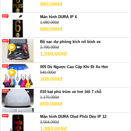
960,000đ
Màn hình DURA IP 6
1,080,000đ
600,000đ
Bộ sạc dự phòng kích nổ bình xe
2,790,000đ
1,550,000đ
005 Dù Ngược Cao Cấp Khi Đi Xe Hơi
540,000đ
300,000đ
010 bạt phủ trùm xe hơi ôtô 7 chỗ
1,170,000đ
650,000đ
Màn hình DURA Oled Phôi Dẻo IP 12
3,564,000đ
1,980,000đ