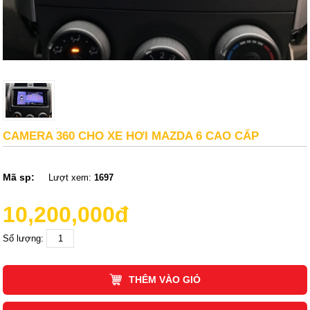
CAMERA 360 CHO XE HƠI MAZDA 6 CAO CẤP
Mã sp:
Lượt xem:
1697
10,200,000đ
Số lượng:
THÊM VÀO GIỎ