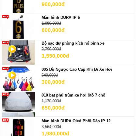
960,000đ
Màn hình DURA IP 6
1,080,000đ
600,000đ
Bộ sạc dự phòng kích nổ bình xe
2,790,000đ
1,550,000đ
005 Dù Ngược Cao Cấp Khi Đi Xe Hơi
540,000đ
300,000đ
010 bạt phủ trùm xe hơi ôtô 7 chỗ
1,170,000đ
650,000đ
Màn hình DURA Oled Phôi Dẻo IP 12
3,564,000đ
1,980,000đ