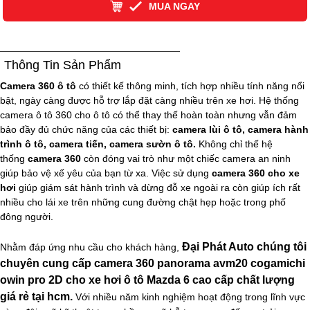
MUA NGAY
Thông Tin Sản Phẩm
Camera 360 ô tô
có thiết kế thông minh, tích hợp nhiều tính năng nổi
bật, ngày càng được hỗ trợ lắp đặt càng nhiều trên xe hơi. Hệ thống
camera ô tô 360 cho ô tô có thể thay thế hoàn toàn nhưng vẫn đảm
bảo đầy đủ chức năng của các thiết bị:
camera lùi ô tô, camera hành
trình ô tô, camera tiến, camera sườn ô tô.
Không chỉ thế hệ
thống
camera 360
còn đóng vai trò như một chiếc camera an ninh
giúp bảo vệ xế yêu của bạn từ xa. Việc sử dụng
camera 360 cho xe
hơi
giúp giám sát hành trình và dừng đỗ xe ngoài ra còn giúp ích rất
nhiều cho lái xe trên những cung đường chật hẹp hoặc trong phố
đông người.
Đại Phát Auto chúng tôi
Nhằm đáp ứng nhu cầu cho khách hàng,
chuyên cung cấp camera 360 panorama avm20 cogamichi
owin pro 2D cho xe hơi ô tô Mazda 6 cao cấp chất lượng
giá rẻ tại hcm.
Với nhiều năm kinh nghiệm hoạt động trong lĩnh vực