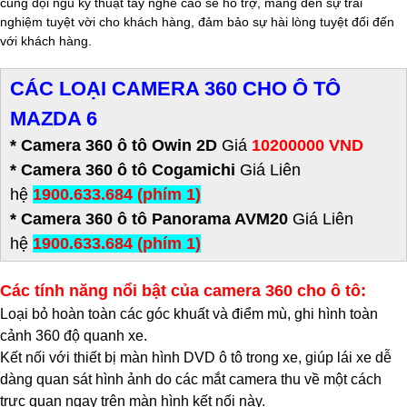
cùng đội ngũ kỹ thuật tay nghề cao sẽ hỗ trợ, mang đến sự trải
nghiệm tuyệt vời cho khách hàng, đảm bảo sự hài lòng tuyệt đối đến
với khách hàng.
CÁC LOẠI CAMERA 360 CHO Ô TÔ
MAZDA 6
* Camera 360 ô tô Owin 2D
Giá
10200000 VND
* Camera 360 ô tô Cogamichi
Giá Liên
hệ
1900.633.684 (phím 1)
* Camera 360 ô tô Panorama AVM20
Giá Liên
hệ
1900.633.684 (phím 1)
Các tính năng nổi bật của camera 360 cho ô tô:
Loại bỏ hoàn toàn các góc khuất và điểm mù, ghi hình toàn
cảnh 360 độ quanh xe.
Kết nối với thiết bị màn hình DVD ô tô trong xe, giúp lái xe dễ
dàng quan sát hình ảnh do các mắt camera thu về một cách
trực quan ngay trên màn hình kết nối này.