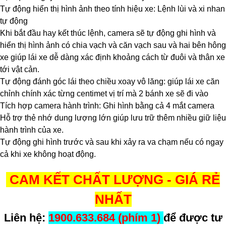
Tự động hiển thị hình ảnh theo tính hiệu xe: Lệnh lùi và xi nhan
tự động
Khi bắt đầu hay kết thúc lệnh, camera sẽ tự động ghi hình và
hiển thị hình ảnh có chia vạch và căn vạch sau và hai bên hông
xe giúp lái xe dễ dàng xác định khoảng cách từ đuôi và thân xe
tới vật cản.
Tự động đánh góc lái theo chiều xoay vô lăng: giúp lái xe căn
chỉnh chính xác từng centimet vị trí mà 2 bánh xe sẽ đi vào
Tích hợp camera hành trình: Ghi hình bằng cả 4 mắt camera
Hỗ trợ thẻ nhớ dung lượng lớn giúp lưu trữ thêm nhiều giữ liệu
hành trình của xe.
Tự động ghi hình trước và sau khi xảy ra va chạm nếu có ngay
cả khi xe không hoạt động.
CAM KẾT CHẤT LƯỢNG - GIÁ RẺ
NHẤT
Liên hệ:
1900.633.684 (phím 1)
để được tư