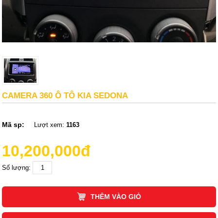
CAMERA 360 Ô TÔ KIA SEDONA
Mã sp:
Lượt xem:
1163
10,200,000đ
Số lượng:
THÊM VÀO GIỎ