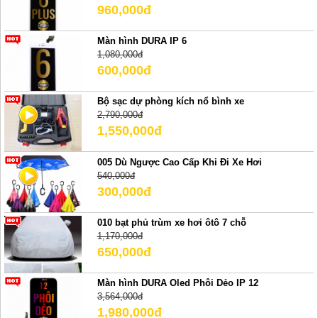
960,000đ
Màn hình DURA IP 6
1,080,000đ
600,000đ
Bộ sạc dự phòng kích nổ bình xe
2,790,000đ
1,550,000đ
005 Dù Ngược Cao Cấp Khi Đi Xe Hơi
540,000đ
300,000đ
010 bạt phủ trùm xe hơi ôtô 7 chỗ
1,170,000đ
650,000đ
Màn hình DURA Oled Phôi Dẻo IP 12
3,564,000đ
1,980,000đ