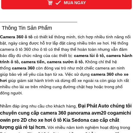
MUA NGAY
Thông Tin Sản Phẩm
Camera 360 ô tô
có thiết kế thông minh, tích hợp nhiều tính năng nổi
bật, ngày càng được hỗ trợ lắp đặt càng nhiều trên xe hơi. Hệ thống
camera ô tô 360 cho ô tô có thể thay thế hoàn toàn nhưng vẫn đảm
bảo đầy đủ chức năng của các thiết bị:
camera lùi ô tô, camera hành
trình ô tô, camera tiến, camera sườn ô tô.
Không chỉ thế hệ
thống
camera 360
còn đóng vai trò như một chiếc camera an ninh
giúp bảo vệ xế yêu của bạn từ xa. Việc sử dụng
camera 360 cho xe
hơi
giúp giám sát hành trình và dừng đỗ xe ngoài ra còn giúp ích rất
nhiều cho lái xe trên những cung đường chật hẹp hoặc trong phố
đông người.
Đại Phát Auto chúng tôi
Nhằm đáp ứng nhu cầu cho khách hàng,
chuyên cung cấp camera 360 panorama avm20 cogamichi
owin pro 2D cho xe hơi ô tô Kia Sedona cao cấp chất
lượng giá rẻ tại hcm.
Với nhiều năm kinh nghiệm hoạt động trong