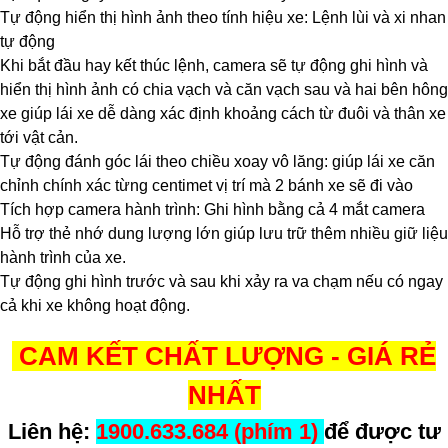
Tự động hiển thị hình ảnh theo tính hiệu xe: Lệnh lùi và xi nhan
tự động
Khi bắt đầu hay kết thúc lệnh, camera sẽ tự động ghi hình và
hiển thị hình ảnh có chia vạch và căn vạch sau và hai bên hông
xe giúp lái xe dễ dàng xác định khoảng cách từ đuôi và thân xe
tới vật cản.
Tự động đánh góc lái theo chiều xoay vô lăng: giúp lái xe căn
chỉnh chính xác từng centimet vị trí mà 2 bánh xe sẽ đi vào
Tích hợp camera hành trình: Ghi hình bằng cả 4 mắt camera
Hỗ trợ thẻ nhớ dung lượng lớn giúp lưu trữ thêm nhiều giữ liệu
hành trình của xe.
Tự động ghi hình trước và sau khi xảy ra va chạm nếu có ngay
cả khi xe không hoạt động.
CAM KẾT CHẤT LƯỢNG - GIÁ RẺ
NHẤT
Liên hệ:
1900.633.684 (phím 1)
để được tư