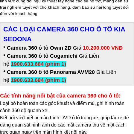
lĩnh vực cùng đội ngũ kỹ thuật tay nghề cao sẽ hỗ trợ, mang đến sự
trải nghiệm tuyệt vời cho khách hàng, đảm bảo sự hài lòng tuyệt đối
đến với khách hàng.
CÁC LOẠI CAMERA 360 CHO Ô TÔ
KIA
SEDONA
* Camera 360 ô tô Owin 2D
Giá
10.200.000 VNĐ
* Camera 360 ô tô Cogamichi
Giá Liên
hệ
1900.633.684 (phím 1)
* Camera 360 ô tô Panorama AVM20
Giá Liên
hệ
1900.633.684 (phím 1)
Các tính năng nổi bật của camera 360 cho ô tô:
Loại bỏ hoàn toàn các góc khuất và điểm mù, ghi hình toàn
cảnh 360 độ quanh xe.
Kết nối với thiết bị màn hình DVD ô tô trong xe, giúp lái xe dễ
dàng quan sát hình ảnh do các mắt camera thu về một cách
trực quan ngay trên màn hình kết nối này.