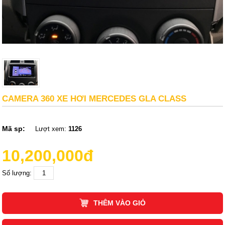
CAMERA 360 XE HƠI MERCEDES GLA CLASS
Mã sp:
Lượt xem:
1126
10,200,000đ
Số lượng:
THÊM VÀO GIỎ