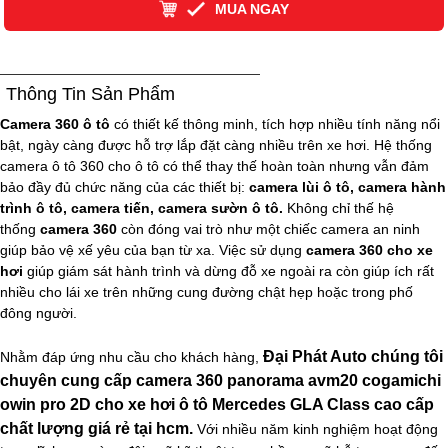
MUA NGAY
Thông Tin Sản Phẩm
Camera 360 ô tô
có thiết kế thông minh, tích hợp nhiều tính năng nổi
bật, ngày càng được hỗ trợ lắp đặt càng nhiều trên xe hơi. Hệ thống
camera ô tô 360 cho ô tô có thể thay thế hoàn toàn nhưng vẫn đảm
bảo đầy đủ chức năng của các thiết bị:
camera lùi ô tô, camera hành
trình ô tô, camera tiến, camera sườn ô tô.
Không chỉ thế hệ
thống
camera 360
còn đóng vai trò như một chiếc camera an ninh
giúp bảo vệ xế yêu của bạn từ xa. Việc sử dụng
camera 360 cho xe
hơi
giúp giám sát hành trình và dừng đỗ xe ngoài ra còn giúp ích rất
nhiều cho lái xe trên những cung đường chật hẹp hoặc trong phố
đông người.
Đại Phát Auto chúng tôi
Nhằm đáp ứng nhu cầu cho khách hàng,
chuyên cung cấp camera 360 panorama avm20 cogamichi
owin pro 2D cho xe hơi ô tô Mercedes GLA Class cao cấp
chất lượng giá rẻ tại hcm.
Với nhiều năm kinh nghiệm hoạt động