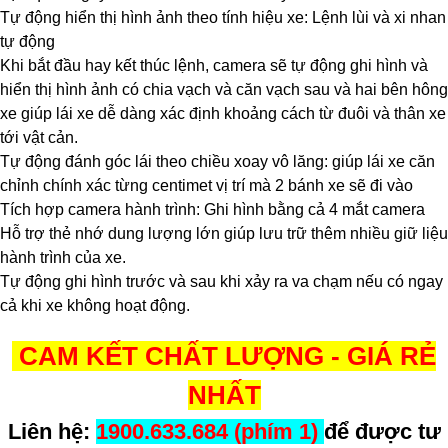
Tự động hiển thị hình ảnh theo tính hiệu xe: Lệnh lùi và xi nhan
tự động
Khi bắt đầu hay kết thúc lệnh, camera sẽ tự động ghi hình và
hiển thị hình ảnh có chia vạch và căn vạch sau và hai bên hông
xe giúp lái xe dễ dàng xác định khoảng cách từ đuôi và thân xe
tới vật cản.
Tự động đánh góc lái theo chiều xoay vô lăng: giúp lái xe căn
chỉnh chính xác từng centimet vị trí mà 2 bánh xe sẽ đi vào
Tích hợp camera hành trình: Ghi hình bằng cả 4 mắt camera
Hỗ trợ thẻ nhớ dung lượng lớn giúp lưu trữ thêm nhiều giữ liệu
hành trình của xe.
Tự động ghi hình trước và sau khi xảy ra va chạm nếu có ngay
cả khi xe không hoạt động.
CAM KẾT CHẤT LƯỢNG - GIÁ RẺ
NHẤT
Liên hệ:
1900.633.684 (phím 1)
để được tư