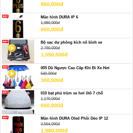
960,000đ
Màn hình DURA IP 6
1,080,000đ
600,000đ
Bộ sạc dự phòng kích nổ bình xe
2,790,000đ
1,550,000đ
005 Dù Ngược Cao Cấp Khi Đi Xe Hơi
540,000đ
300,000đ
010 bạt phủ trùm xe hơi ôtô 7 chỗ
1,170,000đ
650,000đ
Màn hình DURA Oled Phôi Dẻo IP 12
3,564,000đ
1,980,000đ