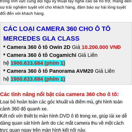
trong lĩnh vực cùng đội ngũ kỹ thuật tay nghề cao sẽ hỗ trợ, mang đến
sự trải nghiệm tuyệt vời cho khách hàng, đảm bảo sự hài lòng tuyệt
đối đến với khách hàng.
CÁC LOẠI CAMERA 360 CHO Ô TÔ
MERCEDES GLA CLASS
* Camera 360 ô tô Owin 2D
Giá
10.200.000 VNĐ
* Camera 360 ô tô Cogamichi
Giá Liên
hệ
1900.633.684 (phím 1)
* Camera 360 ô tô Panorama AVM20
Giá Liên
hệ
1900.633.684 (phím 1)
Các tính năng nổi bật của camera 360 cho ô tô:
Loại bỏ hoàn toàn các góc khuất và điểm mù, ghi hình toàn
cảnh 360 độ quanh xe.
Kết nối với thiết bị màn hình DVD ô tô trong xe, giúp lái xe dễ
dàng quan sát hình ảnh do các mắt camera thu về một cách
trực quan ngay trên màn hình kết nối này.