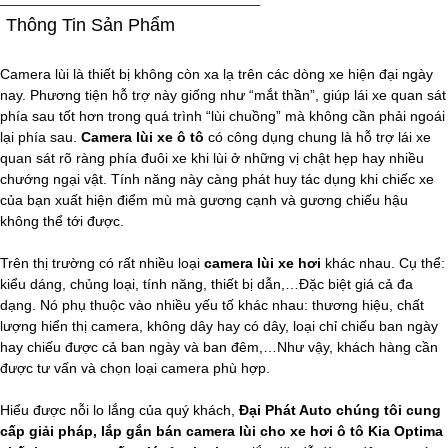
Thông Tin Sản Phẩm
Camera lùi là thiết bị không còn xa lạ trên các dòng xe hiện đại ngày
nay. Phương tiện hỗ trợ này giống như “mắt thần”, giúp lái xe quan sát
phía sau tốt hơn trong quá trình “lùi chuồng” mà không cần phải ngoái
lại phía sau.
Camera lùi xe ô tô
có công dụng chung là hỗ trợ lái xe
quan sát rõ ràng phía đuôi xe khi lùi ở những vị chật hẹp hay nhiều
chướng ngại vật. Tính năng này càng phát huy tác dụng khi chiếc xe
của bạn xuất hiện điểm mù mà gương cạnh và gương chiếu hậu
không thể tới được.
Trên thị trường có rất nhiều loại
camera lùi xe hơi
khác nhau. Cụ thể:
kiểu dáng, chủng loại, tính năng, thiết bị dẫn,…Đặc biệt giá cả đa
dạng. Nó phụ thuộc vào nhiều yếu tố khác nhau: thương hiệu, chất
lượng hiển thị camera, không dây hay có dây, loại chỉ chiếu ban ngày
hay chiếu được cả ban ngày và ban đêm,…Như vậy, khách hàng cần
được tư vấn và chọn loại camera phù hợp.
Hiểu được nỗi lo lắng của quý khách,
Đại Phát Auto chúng tôi cung
cấp giải pháp, lắp gắn bán camera lùi cho xe hơi ô tô Kia Optima