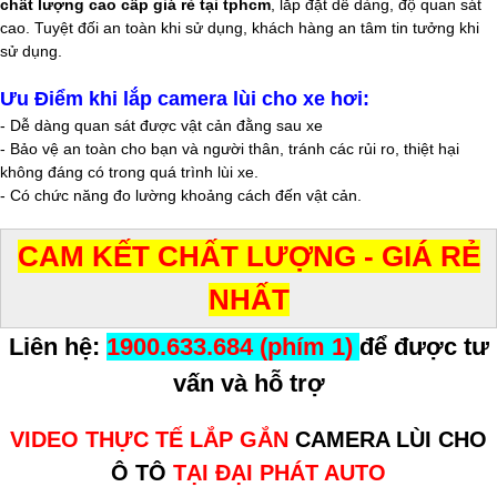
chất lượng cao cấp giá rẻ tại tphcm
,
lắp đặt dễ dàng, độ quan sát
cao. Tuyệt đối an toàn khi sử dụng, khách hàng an tâm tin tưởng khi
sử dụng.
Ưu Điểm khi lắp camera lùi cho xe hơi:
- Dễ dàng quan sát được vật cản đằng sau xe
- Bảo vệ an toàn cho bạn và người thân, tránh các rủi ro, thiệt hại
không đáng có trong quá trình lùi xe.
- Có chức năng đo lường khoảng cách đến vật cản.
CAM KẾT CHẤT LƯỢNG - GIÁ RẺ
NHẤT
Liên hệ:
1900.633.684 (phím 1)
để được tư
vấn và hỗ trợ
VIDEO THỰC TẾ LẮP GẮN
CAMERA LÙI CHO
Ô TÔ
TẠI ĐẠI PHÁT AUTO