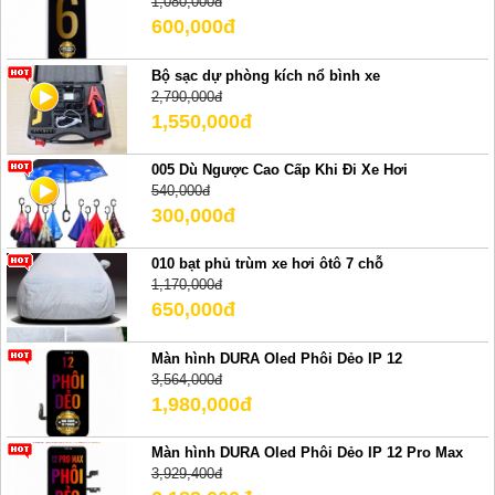
1,080,000đ
600,000đ
Bộ sạc dự phòng kích nổ bình xe
2,790,000đ
1,550,000đ
005 Dù Ngược Cao Cấp Khi Đi Xe Hơi
540,000đ
300,000đ
010 bạt phủ trùm xe hơi ôtô 7 chỗ
1,170,000đ
650,000đ
Màn hình DURA Oled Phôi Dẻo IP 12
3,564,000đ
1,980,000đ
Màn hình DURA Oled Phôi Dẻo IP 12 Pro Max
3,929,400đ