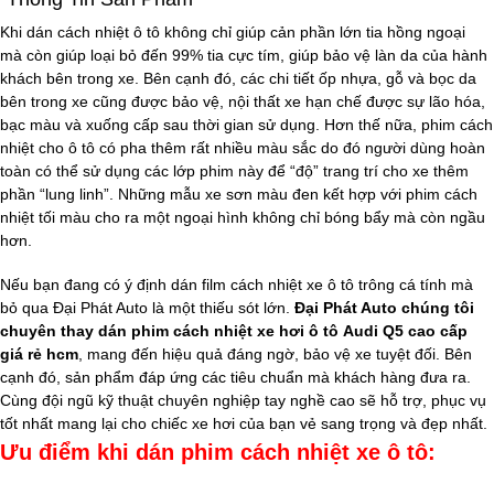
Khi dán cách nhiệt ô tô không chỉ giúp
cản phần lớn tia hồng ngoại
mà còn giúp loại bỏ đến 99% tia cực tím, giúp bảo vệ làn da của hành
khách bên trong xe. Bên cạnh đó, các chi tiết ốp nhựa, gỗ và bọc da
bên trong xe cũng được bảo vệ, nội thất xe hạn chế được sự lão hóa,
bạc màu và xuống cấp sau thời gian sử dụng. Hơn thế nữa, phim cách
nhiệt cho ô tô có pha thêm rất nhiều màu sắc do đó người dùng hoàn
toàn có thể sử dụng các lớp phim này để “độ” trang trí cho xe thêm
phần “lung linh”. Những mẫu xe sơn màu đen kết hợp với phim cách
nhiệt tối màu cho ra một ngoại hình không chỉ bóng bẩy mà còn ngầu
hơn.
Nếu bạn đang có ý định dán film cách nhiệt xe ô tô trông cá tính mà
bỏ qua Đại Phát Auto là một thiếu sót lớn.
Đại Phát Auto chúng tôi
chuyên thay dán phim cách nhiệt xe hơi ô tô Audi Q5 cao cấp
giá rẻ​ hcm
, mang đến hiệu quả đáng ngờ, bảo vệ xe tuyệt đối. Bên
cạnh đó, sản phẩm đáp ứng các tiêu chuẩn mà khách hàng đưa ra.
Cùng đội ngũ kỹ thuật chuyên nghiệp tay nghề cao sẽ hỗ trợ, phục vụ
tốt nhất mang lại cho chiếc xe hơi của bạn vẻ sang trọng và đẹp nhất.
Ưu điểm khi dán phim cách nhiệt xe ô tô: