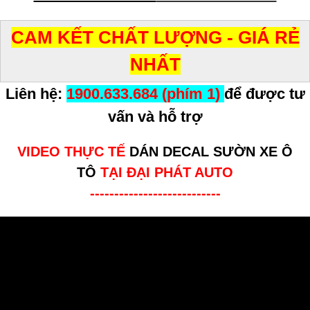
CAM KẾT CHẤT LƯỢNG - GIÁ RẺ
NHẤT
Liên hệ:
1900.633.684 (phím 1)
để được tư
vấn và hỗ trợ
VIDEO THỰC TẾ
DÁN DECAL SƯỜN XE Ô
TÔ
TẠI ĐẠI PHÁT AUTO
---------------------------