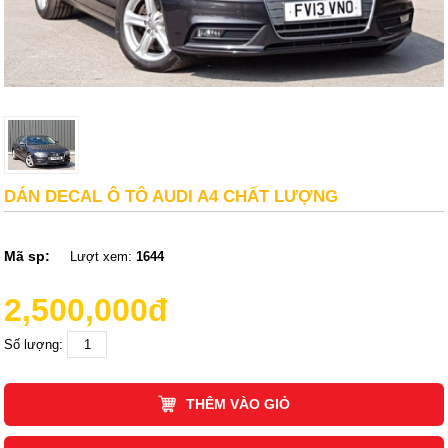
DÁN DECAL Ô TÔ AUDI A4 CHẤT LƯỢNG
Mã sp:
Lượt xem:
1644
2,500,000đ
Số lượng:
THÊM VÀO GIỎ