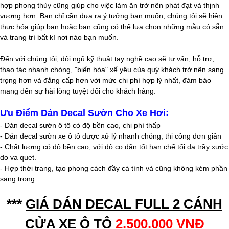
hợp phong thủy cũng giúp cho việc làm ăn trở nên phát đạt và thịnh
vượng hơn. Bạn chỉ cần đưa ra ý tưởng bạn muốn, chúng tôi sẽ hiện
thực hóa giúp bạn hoặc bạn cũng có thể lựa chọn những mẫu có sẵn
và trang trí bất kì nơi nào bạn muốn.
Đến với chúng tôi, đội ngũ kỹ thuật tay nghề cao sẽ tư vấn, hỗ trợ,
thao tác nhanh chóng, "biến hóa" xế yêu của quý khách trở nên sang
trọng hơn và đẳng cấp hơn với mức chi phí hợp lý nhất, đảm bảo
mang đến sự hài lòng tuyệt đối cho khách hàng.
Ưu Điểm Dán Decal Sườn Cho Xe Hơi:
- Dán decal sườn ô tô có độ bền cao, chi phí thấp
- Dán decal sườn xe ô tô được xử lý nhanh chóng, thi công đơn giản
- Chất lượng có độ bền cao, với độ co dãn tốt hạn chế tối đa trầy xước
do va quẹt.
- Hợp thời trang, tạo phong cách đầy cá tính và cũng không kém phần
sang trọng.
***
GIÁ DÁN DECAL FULL 2 CÁNH
CỬA XE Ô TÔ
2.500.000 VNĐ