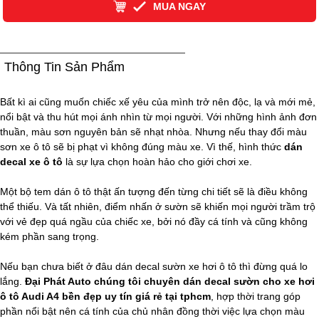
MUA NGAY
Thông Tin Sản Phẩm
Bất kì ai cũng muốn chiếc xế yêu của mình trở nên độc, lạ và mới mẻ,
nổi bật và thu hút mọi ánh nhìn từ mọi người. Với những hình ảnh đơn
thuần, màu sơn nguyên bản sẽ nhạt nhòa. Nhưng nếu thay đổi màu
sơn xe ô tô sẽ bị phạt vì không đúng màu xe. Vì thế, hình thức
dán
decal xe ô tô
là sự lựa chọn hoàn hảo cho giới chơi xe.
Một bộ tem dán ô tô thật ấn tượng đến từng chi tiết sẽ là điều không
thể thiếu. Và tất nhiên, điểm nhấn ở sườn sẽ khiến mọi người trầm trộ
với vẻ đẹp quá ngầu của chiếc xe, bởi nó đầy cá tính và cũng không
kém phần sang trọng.
Nếu bạn chưa biết ở đâu dán decal sườn xe hơi ô tô thì đừng quá lo
lắng.
Đại Phát Auto chúng tôi chuyên dán decal sườn cho xe hơi
ô tô Audi A4 bền đẹp uy tín giá rẻ tại tphcm
, hợp thời trang góp
phần nổi bật nên cá tính của chủ nhân đồng thời việc lựa chọn màu