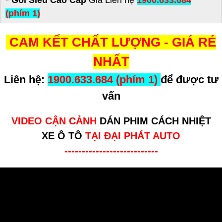
* Gói Siêu Cao Cấp
Giá Liên hệ
1900.633.684
(phím 1)
CAM KẾT CHẤT LƯỢNG - GIÁ RẺ
NHẤT
Liên hệ:
1900.633.684 (phím 1)
để được tư
vấn
VIDEO CẬN CẢNH
DÁN PHIM CÁCH NHIỆT
XE Ô TÔ
TẠI ĐẠI PHÁT AUTO
---------------------------