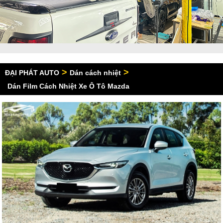
>
>
ĐẠI PHÁT AUTO
Dán cách nhiệt
Dán Film Cách Nhiệt Xe Ô Tô Mazda