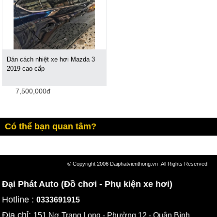
Dán cách nhiệt xe hơi Mazda 3
2019 cao cấp
7,500,000đ
Có thể bạn quan tâm?
© Copyright 2006 Daiphatvienthong.vn .All Rights Reserved
Đại Phát Auto (Đồ chơi - Phụ kiện xe hơi)
Hotline :
0333691915
Địa chỉ:
151 Nơ Trang Long - Phường 12 - Quận Bình