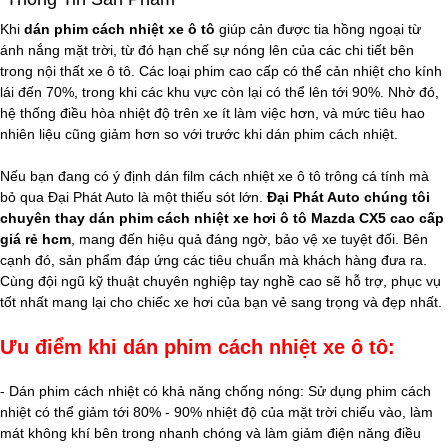
Khi
dán phim cách nhiệt xe ô tô
giúp cản được tia hồng ngoại từ
ánh nắng mặt trời, từ đó hạn chế sự nóng lên của các chi tiết bên
trong nội thất xe ô tô. Các loại phim cao cấp có thể cản nhiệt cho kính
lái đến 70%, trong khi các khu vực còn lại có thể lên tới 90%. Nhờ đó,
hệ thống điều hòa nhiệt độ trên xe ít làm việc hơn, và mức tiêu hao
nhiên liệu cũng giảm hơn so với trước khi dán phim cách nhiệt.
Nếu bạn đang có ý định dán film cách nhiệt xe ô tô trông cá tính mà
bỏ qua Đại Phát Auto là một thiếu sót lớn.
Đại Phát Auto chúng tôi
chuyên thay dán phim cách nhiệt xe hơi ô tô Mazda CX5 cao cấp
giá rẻ​ hcm
, mang đến hiệu quả đáng ngờ, bảo vệ xe tuyệt đối. Bên
cạnh đó, sản phẩm đáp ứng các tiêu chuẩn mà khách hàng đưa ra.
Cùng đội ngũ kỹ thuật chuyên nghiệp tay nghề cao sẽ hỗ trợ, phục vụ
tốt nhất mang lại cho chiếc xe hơi của bạn vẻ sang trọng và đẹp nhất.
Ưu điểm khi dán phim cách nhiệt xe ô tô:
- Dán phim cách nhiệt có khả năng chống nóng: Sử dụng phim cách
nhiệt có thể giảm tới 80% - 90% nhiệt độ của mặt trời chiếu vào, làm
mát không khí bên trong nhanh chóng và làm giảm điện năng điều