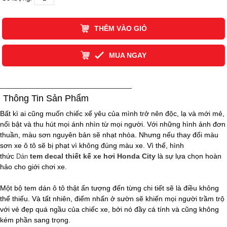
THÊM VÀO GIỎ
MUA NGAY
Thông Tin Sản Phẩm
Bất kì ai cũng muốn chiếc xế yêu của mình trở nên độc, lạ và mới mẻ,
nổi bật và thu hút mọi ánh nhìn từ mọi người. Với những hình ảnh đơn
thuần, màu sơn nguyên bản sẽ nhạt nhòa. Nhưng nếu thay đổi màu
sơn xe ô tô sẽ bị phạt vì không đúng màu xe. Vì thế, hình
thức
tem decal thiết kế xe hơi Honda City
là sự lựa chọn hoàn
Dán
hảo cho giới chơi xe.
Một bộ tem dán ô tô thật ấn tượng đến từng chi tiết sẽ là điều không
thể thiếu. Và tất nhiên, điểm nhấn ở sườn sẽ khiến mọi người trầm trộ
với vẻ đẹp quá ngầu của chiếc xe, bởi nó đầy cá tính và cũng không
kém phần sang trọng.