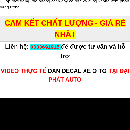
- Hợp thời trang, tạo phong cách đầy cá tính và cũng không kém phần
sang trọng.
CAM KẾT CHẤT LƯỢNG - GIÁ RẺ
NHẤT
Liên hệ:
để được tư vấn và hỗ
0333691915
trợ
VIDEO THỰC TẾ
DÁN DECAL XE Ô TÔ
TẠI ĐẠI
PHÁT AUTO
---------------------------