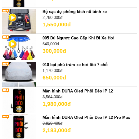
Bộ sạc dự phòng kích nổ bình xe
2,790,000đ
1,550,000đ
005 Dù Ngược Cao Cấp Khi Đi Xe Hơi
540,000đ
300,000đ
010 bạt phủ trùm xe hơi ôtô 7 chỗ
1,170,000đ
650,000đ
Màn hình DURA Oled Phôi Dẻo IP 12
3,564,000đ
1,980,000đ
Màn hình DURA Oled Phôi Dẻo IP 12 Pro Max
3,929,400đ
2,183,000đ