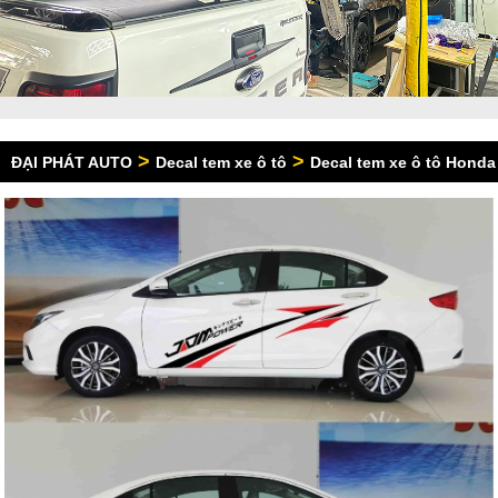
>
>
ĐẠI PHÁT AUTO
Decal tem xe ô tô
Decal tem xe ô tô Honda