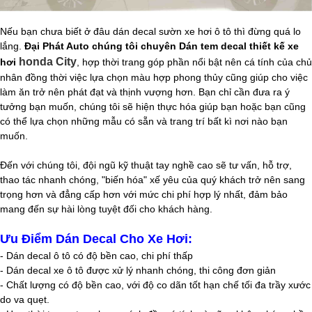
Nếu bạn chưa biết ở đâu dán decal sườn xe hơi ô tô thì đừng quá lo
lắng.
Đại Phát Auto chúng tôi chuyên Dán tem decal thiết kế xe
honda City
hơi
, hợp thời trang góp phần nổi bật nên cá tính của chủ
nhân đồng thời việc lựa chọn màu hợp phong thủy cũng giúp cho việc
làm ăn trở nên phát đạt và thịnh vượng hơn. Bạn chỉ cần đưa ra ý
tưởng bạn muốn, chúng tôi sẽ hiện thực hóa giúp bạn hoặc bạn cũng
có thể lựa chọn những mẫu có sẵn và trang trí bất kì nơi nào bạn
muốn.
Đến với chúng tôi, đội ngũ kỹ thuật tay nghề cao sẽ tư vấn, hỗ trợ,
thao tác nhanh chóng, "biến hóa" xế yêu của quý khách trở nên sang
trọng hơn và đẳng cấp hơn với mức chi phí hợp lý nhất, đảm bảo
mang đến sự hài lòng tuyệt đối cho khách hàng.
Ưu Điểm Dán Decal Cho Xe Hơi:
- Dán decal ô tô có độ bền cao, chi phí thấp
- Dán decal xe ô tô được xử lý nhanh chóng, thi công đơn giản
- Chất lượng có độ bền cao, với độ co dãn tốt hạn chế tối đa trầy xước
do va quẹt.