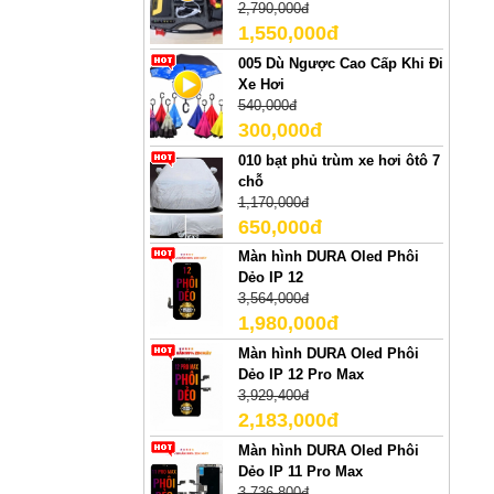
2,790,000đ
1,550,000đ
005 Dù Ngược Cao Cấp Khi Đi
Xe Hơi
540,000đ
300,000đ
010 bạt phủ trùm xe hơi ôtô 7
chỗ
1,170,000đ
650,000đ
Màn hình DURA Oled Phôi
Dẻo IP 12
3,564,000đ
1,980,000đ
Màn hình DURA Oled Phôi
Dẻo IP 12 Pro Max
3,929,400đ
2,183,000đ
Màn hình DURA Oled Phôi
Dẻo IP 11 Pro Max
3,736,800đ