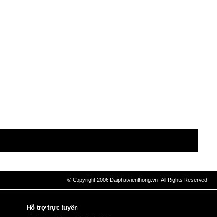
© Copyright 2006 Daiphatvienthong.vn .All Rights Reserved
Hỗ trợ trực tuyến