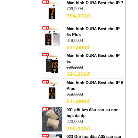
Màn hình DURA Best cho IP 7
709,200đ
394,000đ
Màn hình DURA Best cho IP
6s Plus
919,800đ
511,000đ
Màn hình DURA Best cho IP
6s
709,200đ
394,000đ
Màn hình DURA Best cho IP 6
Plus
919,800đ
511,000đ
001 gối tựa đầu cao su non
bọc da dp
320,000đ
200,000đ
023 Gối tựa đầu A05 cao cấp