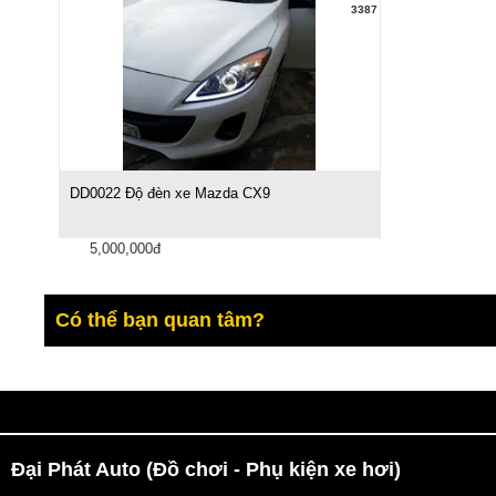
3387
DD0022 Độ đèn xe Mazda CX9
5,000,000đ
Có thể bạn quan tâm?
Đại Phát Auto (Đồ chơi - Phụ kiện xe hơi)