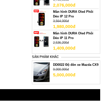
2,076,000đ
Màn hình DURA Oled Phôi
Dẻo IP 12 Pro
3,564,000đ
1,980,000đ
Màn hình DURA Oled Phôi
Dẻo IP 11 Pro
2,536,200đ
1,409,000đ
SẢN PHẢM KHÁC
DD0022 Độ đèn xe Mazda CX9
9,000,000đ
5,000,000đ