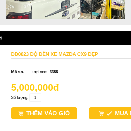
X9
DD0023 ĐỘ ĐÈN XE MAZDA CX9 ĐẸP
Mã sp:
Lượt xem:
3388
5,000,000đ
Số lượng:
THÊM VÀO GIỎ
MUA 