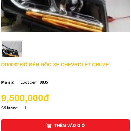
DD0032 ĐỘ ĐÈN ĐỘC XE CHEVROLET CRUZE
Mã sp:
Lượt xem:
9835
9,500,000đ
Số lượng:
THÊM VÀO GIỎ