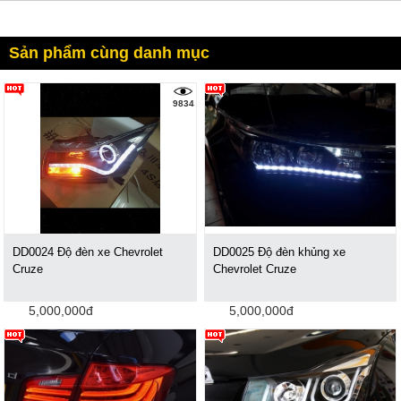
Sản phẩm cùng danh mục
9834
DD0024 Độ đèn xe Chevrolet
DD0025 Độ đèn khủng xe
Cruze
Chevrolet Cruze
5,000,000đ
5,000,000đ