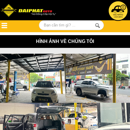
0
HÌNH ẢNH VỀ CHÚNG TÔI