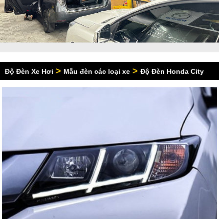
>
>
Độ Đèn Xe Hơi
Mẫu đèn các loại xe
Độ Đèn Honda City