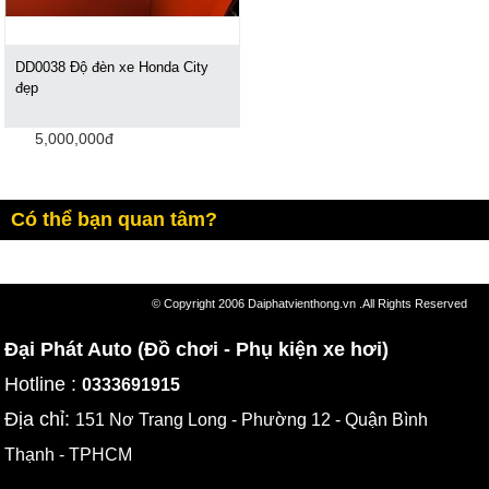
DD0038 Độ đèn xe Honda City
đẹp
5,000,000đ
Có thể bạn quan tâm?
© Copyright 2006 Daiphatvienthong.vn .All Rights Reserved
Đại Phát Auto (Đồ chơi - Phụ kiện xe hơi)
Hotline :
0333691915
Địa chỉ:
151 Nơ Trang Long - Phường 12 - Quận Bình
Thạnh - TPHCM