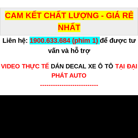
CAM KẾT CHẤT LƯỢNG - GIÁ RẺ
NHẤT
Liên hệ:
1900.633.684 (phím 1)
để được tư
vấn và hỗ trợ
VIDEO THỰC TẾ
DÁN DECAL XE Ô TÔ
TẠI ĐẠI
PHÁT AUTO
---------------------------