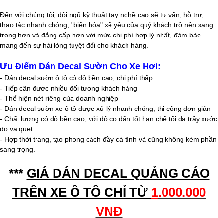
Đến với chúng tôi, đội ngũ kỹ thuật tay nghề cao sẽ tư vấn, hỗ trợ,
thao tác nhanh chóng, "biến hóa" xế yêu của quý khách trở nên sang
trọng hơn và đẳng cấp hơn với mức chi phí hợp lý nhất, đảm bảo
mang đến sự hài lòng tuyệt đối cho khách hàng.
Ưu Điểm Dán Decal Sườn Cho Xe Hơi:
- Dán decal sườn ô tô có độ bền cao, chi phí thấp
- Tiếp cận được nhiều đối tượng khách hàng
- Thể hiện nét riêng của doanh nghiệp
- Dán decal sườn xe ô tô được xử lý nhanh chóng, thi công đơn giản
- Chất lượng có độ bền cao, với độ co dãn tốt hạn chế tối đa trầy xước
do va quẹt.
- Hợp thời trang, tạo phong cách đầy cá tính và cũng không kém phần
sang trọng.
***
GIÁ DÁN DECAL QUẢNG CÁO
TRÊN XE Ô TÔ CHỈ TỪ
1
.000.000
VNĐ