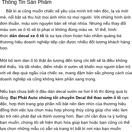
Thông Tin Sản Phẩm
Bất kì ai cũng muốn chiếc xế yêu của mình trở nên độc, lạ và mới
mẻ, nổi bật và thu hút mọi ánh nhìn từ mọi người. Với những hình ảnh
đơn thuần, màu sơn nguyên bản sẽ nhạt nhòa. Nhưng nếu thay đổi
màu sơn xe ô tô sẽ bị phạt vì không đúng màu xe. Vì thế, hình
thức
dán decal xe ô tô
là sự lựa chọn hoàn hảo nhằm quảng bá
thương hiệu doanh nghiệp tiếp cận được nhiều đối tượng khách hàng
hơn.
Một bộ tem dán ô tô thật ấn tượng đến từng chi tiết sẽ là điều không
thể thiếu. Và tất nhiên, điểm nhấn ở sườn sẽ khiến mọi người trầm trộ
với vẻ đẹp quá ngầu của chiếc xe, mang đậm bản sắc,phong cách của
doanh nghiệp và cũng không kém phần sang trọng.
Nếu bạn chưa biết ở đâu dán decal sườn xe hơi ô tô thì đừng quá lo
lắng.
Đại Phát Auto chúng tôi chuyên
Decal thể thao sườn ô tô
cực
, hợp thời trang góp phần nổi bật nên tầm nhìn của thương hiệu
độc
đồng thời việc lựa chọn màu hợp phong thủy cũng giúp cho việc làm
ăn trở nên phát đạt và thịnh vượng hơn. Bạn chỉ cần đưa ra ý tưởng
bạn muốn, chúng tôi sẽ hiện thực hóa giúp bạn hoặc bạn cũng có thể
lựa chọn những mẫu có sẵn và trang trí bất kì nơi nào bạn muốn.