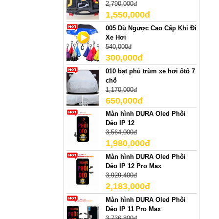
2,790,000đ
1,550,000đ
005 Dù Ngược Cao Cấp Khi Đi
Xe Hơi
540,000đ
300,000đ
010 bạt phủ trùm xe hơi ôtô 7
chỗ
1,170,000đ
650,000đ
Màn hình DURA Oled Phôi
Dẻo IP 12
3,564,000đ
1,980,000đ
Màn hình DURA Oled Phôi
Dẻo IP 12 Pro Max
3,929,400đ
2,183,000đ
Màn hình DURA Oled Phôi
Dẻo IP 11 Pro Max
3,736,800đ