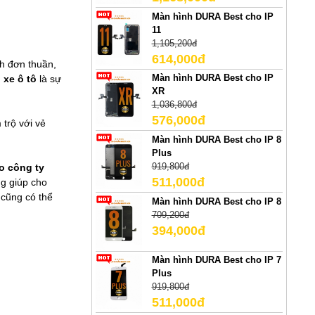
Màn hình DURA Best cho IP
11
1,105,200đ
614,000đ
nh đơn thuần,
Màn hình DURA Best cho IP
 xe ô tô
là sự
XR
1,036,800đ
576,000đ
 trộ với vẻ
Màn hình DURA Best cho IP 8
Plus
919,800đ
o công ty
511,000đ
ng giúp cho
 cũng có thể
Màn hình DURA Best cho IP 8
709,200đ
394,000đ
Màn hình DURA Best cho IP 7
Plus
919,800đ
511,000đ