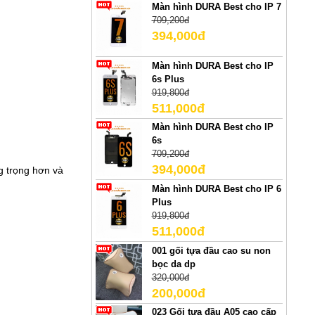
Màn hình DURA Best cho IP 7
709,200đ
394,000đ
Màn hình DURA Best cho IP
6s Plus
919,800đ
511,000đ
Màn hình DURA Best cho IP
6s
709,200đ
394,000đ
ng trọng hơn và
Màn hình DURA Best cho IP 6
Plus
919,800đ
511,000đ
001 gối tựa đầu cao su non
bọc da dp
320,000đ
200,000đ
023 Gối tựa đầu A05 cao cấp