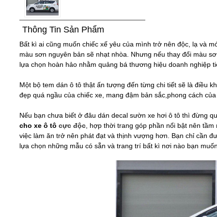
Thông Tin Sản Phẩm
Bất kì ai cũng muốn chiếc xế yêu của mình trở nên độc, lạ và m
màu sơn nguyên bản sẽ nhạt nhòa. Nhưng nếu thay đổi màu sơn 
lựa chọn hoàn hảo nhằm quảng bá thương hiệu doanh nghiệp ti
Một bộ tem dán ô tô thật ấn tượng đến từng chi tiết sẽ là điều k
đẹp quá ngầu của chiếc xe, mang đậm bản sắc,phong cách của
Nếu bạn chưa biết ở đâu dán decal sườn xe hơi ô tô thì đừng qu
cho xe ô tô
cực độc
, hợp thời trang góp phần nổi bật nên tầ
việc làm ăn trở nên phát đạt và thịnh vượng hơn. Bạn chỉ cần đ
lựa chọn những mẫu có sẵn và trang trí bất kì nơi nào bạn muốn