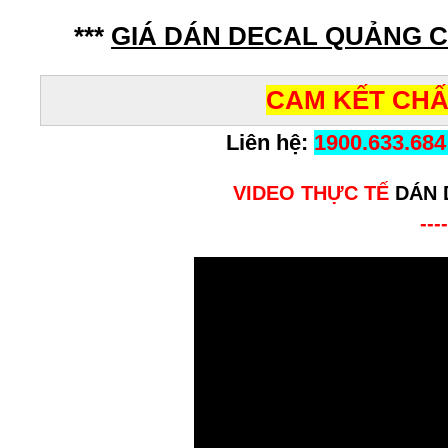
***
GIÁ DÁN DECAL QUẢNG C
CAM KẾT CHẤ
Liên hệ:
1900.633.684
VIDEO THỰC TẾ
DÁN 
----