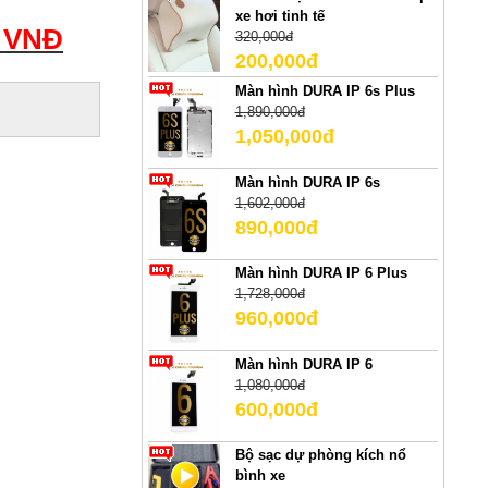
xe hơi tinh tế
0 VNĐ
320,000đ
200,000đ
Màn hình DURA IP 6s Plus
1,890,000đ
1,050,000đ
Màn hình DURA IP 6s
1,602,000đ
890,000đ
Màn hình DURA IP 6 Plus
1,728,000đ
960,000đ
Màn hình DURA IP 6
1,080,000đ
600,000đ
Bộ sạc dự phòng kích nổ
bình xe