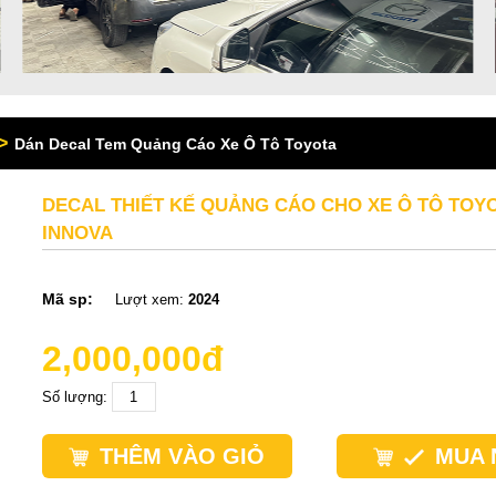
>
Dán Decal Tem Quảng Cáo Xe Ô Tô Toyota
DECAL THIẾT KẾ QUẢNG CÁO CHO XE Ô TÔ TOY
INNOVA
Mã sp:
Lượt xem:
2024
2,000,000đ
Số lượng:
THÊM VÀO GIỎ
MUA 