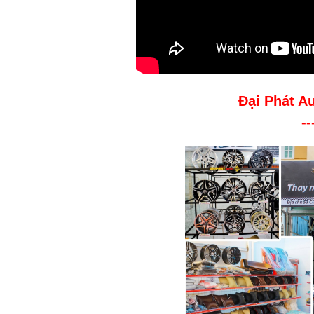
Đại Phát A
--