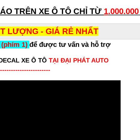
ÁO TRÊN XE Ô TÔ CHỈ TỪ
1
.000.00
T LƯỢNG - GIÁ RẺ NHẤT
 (phím 1)
để được tư vấn và hỗ trợ
DECAL XE Ô TÔ
TẠI ĐẠI PHÁT AUTO
-----------------------