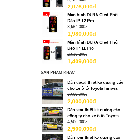
2,076,000đ
Màn hình DURA Oled Phôi
Dẻo IP 12 Pro
3,564,000đ
1,980,000đ
Màn hình DURA Oled Phôi
Dẻo IP 11 Pro
2,536,200đ
1,409,000đ
SẢN PHẢM KHÁC
Dán decal thiết kế quảng cáo
cho xe ô tô Toyota Innova
3,600,000đ
2,000,000đ
Dán tem thiết kế quảng cáo
công ty cho xe ô tô Toyota...
4,500,000đ
2,500,000đ
Dán tem thiết kế quảng cáo