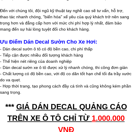
Đến với chúng tôi, đội ngũ kỹ thuật tay nghề cao sẽ tư vấn, hỗ trợ,
thao tác nhanh chóng, "biến hóa" xế yêu của quý khách trở nên sang
trọng hơn và đẳng cấp hơn với mức chi phí hợp lý nhất, đảm bảo
mang đến sự hài lòng tuyệt đối cho khách hàng.
Ưu Điểm Dán Decal Sườn Cho Xe Hơi:
- Dán decal sườn ô tô có độ bền cao, chi phí thấp
- Tiếp cận được nhiều đối tượng khách hàng
- Thể hiện nét riêng của doanh nghiệp
- Dán decal sườn xe ô tô được xử lý nhanh chóng, thi công đơn giản
- Chất lượng có độ bền cao, với độ co dãn tốt hạn chế tối đa trầy xước
do va quẹt.
- Hợp thời trang, tạo phong cách đầy cá tính và cũng không kém phần
sang trọng.
***
GIÁ DÁN DECAL QUẢNG CÁO
TRÊN XE Ô TÔ CHỈ TỪ
1
.000.000
VNĐ