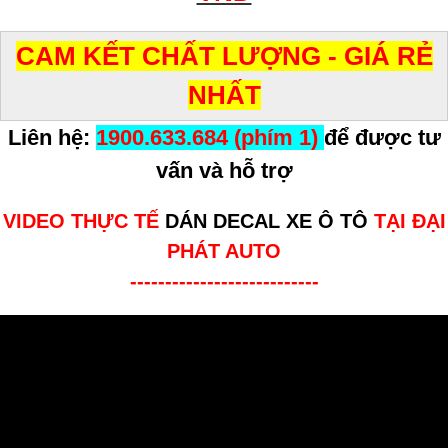
CAM KẾT CHẤT LƯỢNG - GIÁ RẺ
NHẤT
Liên hệ:
1900.633.684 (phím 1)
để được tư
vấn và hỗ trợ
VIDEO THỰC TẾ
DÁN DECAL XE Ô TÔ
TẠI ĐẠI
PHÁT AUTO
---------------------------