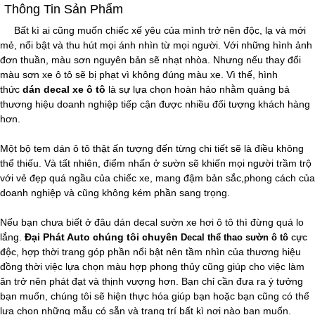
Thông Tin Sản Phẩm
Bất kì ai cũng muốn chiếc xế yêu của mình trở nên độc, lạ và mới
mẻ, nổi bật và thu hút mọi ánh nhìn từ mọi người. Với những hình ảnh
đơn thuần, màu sơn nguyên bản sẽ nhạt nhòa. Nhưng nếu thay đổi
màu sơn xe ô tô sẽ bị phạt vì không đúng màu xe. Vì thế, hình
thức
dán decal xe ô tô
là sự lựa chọn hoàn hảo nhằm quảng bá
thương hiệu doanh nghiệp tiếp cận được nhiều đối tượng khách hàng
hơn.
Một bộ tem dán ô tô thật ấn tượng đến từng chi tiết sẽ là điều không
thể thiếu. Và tất nhiên, điểm nhấn ở sườn sẽ khiến mọi người trầm trộ
với vẻ đẹp quá ngầu của chiếc xe, mang đậm bản sắc,phong cách của
doanh nghiệp và cũng không kém phần sang trọng.
Nếu bạn chưa biết ở đâu dán decal sườn xe hơi ô tô thì đừng quá lo
lắng.
Đại Phát Auto chúng tôi chuyên
Decal thể thao sườn ô tô
cực
, hợp thời trang góp phần nổi bật nên tầm nhìn của thương hiệu
độc
đồng thời việc lựa chọn màu hợp phong thủy cũng giúp cho việc làm
ăn trở nên phát đạt và thịnh vượng hơn. Bạn chỉ cần đưa ra ý tưởng
bạn muốn, chúng tôi sẽ hiện thực hóa giúp bạn hoặc bạn cũng có thể
lựa chọn những mẫu có sẵn và trang trí bất kì nơi nào bạn muốn.