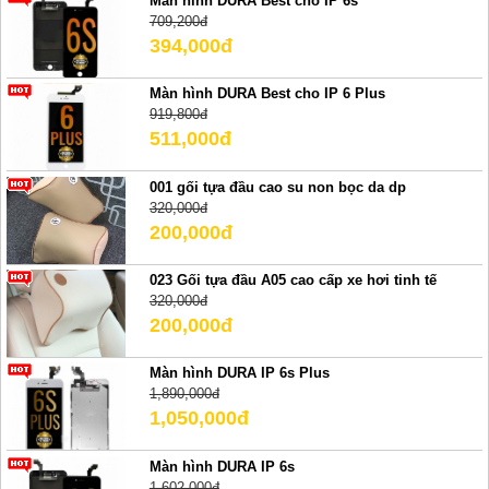
Màn hình DURA Best cho IP 6s
709,200đ
394,000đ
Màn hình DURA Best cho IP 6 Plus
919,800đ
511,000đ
001 gối tựa đầu cao su non bọc da dp
320,000đ
200,000đ
023 Gối tựa đầu A05 cao cấp xe hơi tinh tế
320,000đ
200,000đ
Màn hình DURA IP 6s Plus
1,890,000đ
1,050,000đ
Màn hình DURA IP 6s
1,602,000đ