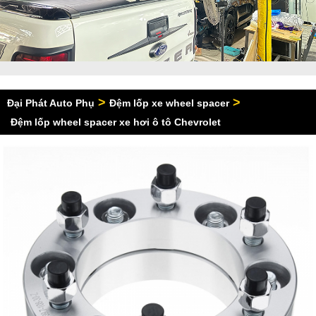
>
>
Đại Phát Auto Phụ
Đệm lốp xe wheel spacer
Đệm lốp wheel spacer xe hơi ô tô Chevrolet