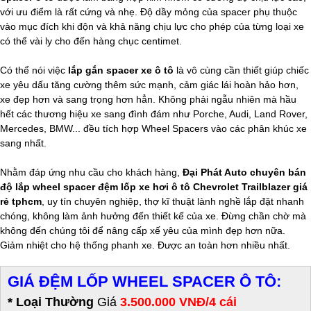
với ưu điểm là rất cứng và nhẹ. Độ dầy mỏng của spacer phụ thuộc
vào mục đích khi độn và khả năng chịu lực cho phép của từng loại xe
có thể vài ly cho đến hàng chục centimet.
Có thể nói việc
lắp gắn spacer xe ô tô
là vô cùng cần thiết giúp chiếc
xe yêu dấu tăng cường thêm sức mạnh, cảm giác lái hoàn hảo hơn,
xe đẹp hơn và sang trọng hơn hẳn. Không phải ngẫu nhiên mà hầu
hết các thương hiệu xe sang đình đám như Porche, Audi, Land Rover,
Mercedes, BMW... đều tích hợp Wheel Spacers vào các phân khúc xe
sang nhất.
Nhằm đáp ứng nhu cầu cho khách hàng,
Đại Phát Auto chuyên bán
độ lắp wheel spacer đệm lốp xe hơi ô tô Chevrolet Trailblazer giá
rẻ tphcm
, uy tín chuyên nghiệp, thợ kĩ thuật lành nghề lắp đặt nhanh
chóng, không làm ảnh hưởng đến thiết kế của xe. Đừng chần chờ mà
không đến chúng tôi để nâng cấp xế yêu của mình đẹp hơn nữa.
Giảm nhiệt cho hệ thống phanh xe. Được an toàn hơn nhiều nhất.
GIÁ ĐỆM LỐP WHEEL SPACER Ô TÔ:
* Loại Thường
Giá
3.500.000 VNĐ/4 cái