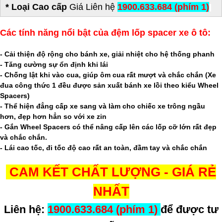
* Loại Cao cấp
Giá
Liên hệ
1900.633.684 (phím 1)
Các tính năng nổi bật của đệm lốp spacer xe ô tô:
- Cải thiện độ rộng cho bánh xe, giải nhiệt cho hệ thống phanh
- Tăng cường sự ổn định khi lái
- Chống lật khi vào cua, giúp ôm cua rất mượt và chắc chắn (Xe
đua công thức 1 đều được sản xuất bánh xe lồi theo kiểu Wheel
Spacers)
- Thể hiện đẳng cấp xe sang và làm cho chiếc xe trông ngầu
hơn, đẹp hơn hẳn so với xe zin
- Gắn Wheel Spacers có thể nâng cấp lên các lốp cỡ lớn rất đẹp
và chắc chắn.
- Lái cao tốc, đi tốc độ cao rất an toàn, đầm tay và chắc chắn
CAM KẾT CHẤT LƯỢNG - GIÁ RẺ
NHẤT
Liên hệ:
1900.633.684 (phím 1)
để được tư