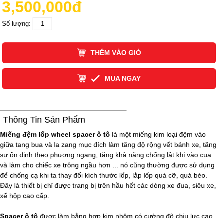
3,500,000đ
Số lượng:
THÊM VÀO GIỎ
MUA NGAY
Thông Tin Sản Phẩm
Miếng đệm lốp wheel spacer ô tô
là một miếng kim loại đệm vào
giữa tang bua và la zang mục đích làm tăng độ rộng vết bánh xe, tăng
sự ổn định theo phương ngang, tăng khả năng chống lật khi vào cua
và làm cho chiếc xe trông ngầu hơn ... nó cũng thường được sử dụng
để chống cạ khi ta thay đổi kích thước lốp, lắp lốp quá cỡ, quá béo.
Đây là thiết bị chỉ được trang bị trên hầu hết các dòng xe đua, siêu xe,
xế hộp cao cấp.
Spacer ô tô
được làm bằng hợp kim nhôm có cường độ chịu lực cao,