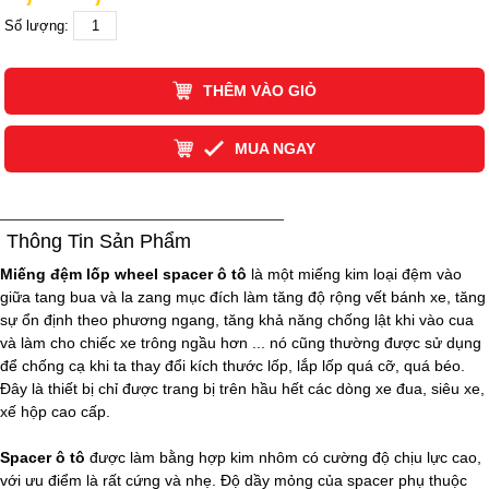
Số lượng:
THÊM VÀO GIỎ
MUA NGAY
Thông Tin Sản Phẩm
Miếng đệm lốp wheel spacer ô tô
là một miếng kim loại đệm vào
giữa tang bua và la zang mục đích làm tăng độ rộng vết bánh xe, tăng
sự ổn định theo phương ngang, tăng khả năng chống lật khi vào cua
và làm cho chiếc xe trông ngầu hơn ... nó cũng thường được sử dụng
để chống cạ khi ta thay đổi kích thước lốp, lắp lốp quá cỡ, quá béo.
Đây là thiết bị chỉ được trang bị trên hầu hết các dòng xe đua, siêu xe,
xế hộp cao cấp.
Spacer ô tô
được làm bằng hợp kim nhôm có cường độ chịu lực cao,
với ưu điểm là rất cứng và nhẹ. Độ dầy mỏng của spacer phụ thuộc