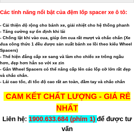
Các tính năng nổi bật của đệm lốp spacer xe ô tô:
- Cải thiện độ rộng cho bánh xe, giải nhiệt cho hệ thống phanh
- Tăng cường sự ổn định khi lái
- Chống lật khi vào cua, giúp ôm cua rất mượt và chắc chắn (Xe
đua công thức 1 đều được sản xuất bánh xe lồi theo kiểu Wheel
Spacers)
- Thể hiện đẳng cấp xe sang và làm cho chiếc xe trông ngầu
hơn, đẹp hơn hẳn so với xe zin
- Gắn Wheel Spacers có thể nâng cấp lên các lốp cỡ lớn rất đẹp
và chắc chắn.
- Lái cao tốc, đi tốc độ cao rất an toàn, đầm tay và chắc chắn
CAM KẾT CHẤT LƯỢNG - GIÁ RẺ
NHẤT
Liên hệ:
1900.633.684 (phím 1)
để được tư
vấn