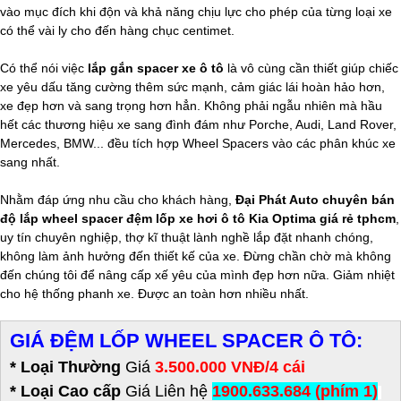
vào mục đích khi độn và khả năng chịu lực cho phép của từng loại xe
có thể vài ly cho đến hàng chục centimet.
Có thể nói việc
lắp gắn spacer xe ô tô
là vô cùng cần thiết giúp chiếc
xe yêu dấu tăng cường thêm sức mạnh, cảm giác lái hoàn hảo hơn,
xe đẹp hơn và sang trọng hơn hẳn. Không phải ngẫu nhiên mà hầu
hết các thương hiệu xe sang đình đám như Porche, Audi, Land Rover,
Mercedes, BMW... đều tích hợp Wheel Spacers vào các phân khúc xe
sang nhất.
Nhằm đáp ứng nhu cầu cho khách hàng,
Đại Phát Auto chuyên bán
độ lắp wheel spacer đệm lốp xe hơi ô tô Kia Optima giá rẻ tphcm
,
uy tín chuyên nghiệp, thợ kĩ thuật lành nghề lắp đặt nhanh chóng,
không làm ảnh hưởng đến thiết kế của xe. Đừng chần chờ mà không
đến chúng tôi để nâng cấp xế yêu của mình đẹp hơn nữa. Giảm nhiệt
cho hệ thống phanh xe. Được an toàn hơn nhiều nhất.
GIÁ ĐỆM LỐP WHEEL SPACER Ô TÔ:
* Loại Thường
Giá
3.500.000 VNĐ/4 cái
* Loại Cao cấp
Giá
Liên hệ
1900.633.684 (phím 1)