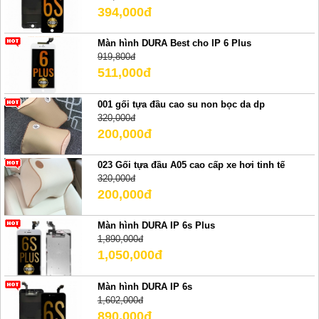
394,000đ
Màn hình DURA Best cho IP 6 Plus
919,800đ
511,000đ
001 gối tựa đầu cao su non bọc da dp
320,000đ
200,000đ
023 Gối tựa đầu A05 cao cấp xe hơi tinh tế
320,000đ
200,000đ
Màn hình DURA IP 6s Plus
1,890,000đ
1,050,000đ
Màn hình DURA IP 6s
1,602,000đ
890,000đ