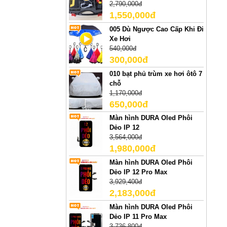
2,790,000đ
1,550,000đ
005 Dù Ngược Cao Cấp Khi Đi
Xe Hơi
540,000đ
300,000đ
010 bạt phủ trùm xe hơi ôtô 7
chỗ
1,170,000đ
650,000đ
Màn hình DURA Oled Phôi
Dẻo IP 12
3,564,000đ
1,980,000đ
Màn hình DURA Oled Phôi
Dẻo IP 12 Pro Max
3,929,400đ
2,183,000đ
Màn hình DURA Oled Phôi
Dẻo IP 11 Pro Max
3,736,800đ