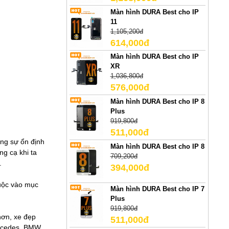
Màn hình DURA Best cho IP
11
1,105,200đ
614,000đ
Màn hình DURA Best cho IP
XR
1,036,800đ
576,000đ
Màn hình DURA Best cho IP 8
Plus
919,800đ
511,000đ
ăng sự ổn định
Màn hình DURA Best cho IP 8
g cạ khi ta
709,200đ
.
394,000đ
huộc vào mục
Màn hình DURA Best cho IP 7
Plus
919,800đ
hơn, xe đẹp
511,000đ
rcedes, BMW...