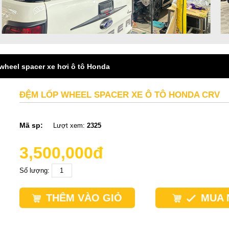
wheel spacer xe hơi ô tô Honda
ĐỆM LỐP WHEEL SPACER XE Ô TÔ HONDA CRV
Mã sp:
Lượt xem:
2325
3,500,000đ
Số lượng:
THÊM VÀO GIỎ
MUA 