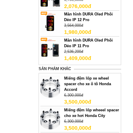
2,076,000đ
Màn hình DURA Oled Phôi
Dẻo IP 12 Pro
3,564,000đ
1,980,000đ
Màn hình DURA Oled Phôi
Dẻo IP 11 Pro
2,536,200đ
1,409,000đ
SẢN PHẢM KHÁC
Miếng đệm lốp xe wheel
spacer cho xe ô tô Honda
Accord
6,300,000đ
3,500,000đ
Miếng đệm lốp wheeel spacer
cho xe hơi Honda City
6,300,000đ
3,500,000đ