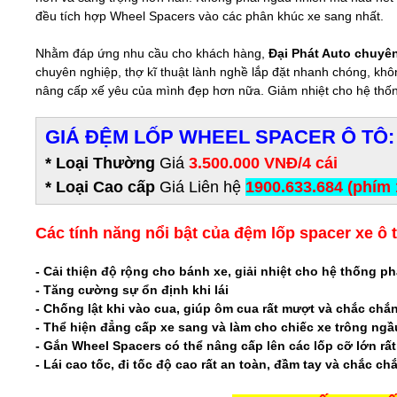
đều tích hợp Wheel Spacers vào các phân khúc xe sang nhất.
Nhằm đáp ứng nhu cầu cho khách hàng,
Đại Phát Auto chuyên
chuyên nghiệp, thợ kĩ thuật lành nghề lắp đặt nhanh chóng, k
nâng cấp xế yêu của mình đẹp hơn nữa. Giảm nhiệt cho hệ thố
GIÁ ĐỆM LỐP WHEEL SPACER Ô TÔ:
* Loại Thường
Giá
3.500.000 VNĐ/4 cái
* Loại Cao cấp
Giá
Liên hệ
1900.633.684 (phím 
Các tính năng nổi bật của đệm lốp spacer xe ô t
- Cải thiện độ rộng cho bánh xe, giải nhiệt cho hệ thống p
- Tăng cường sự ổn định khi lái
- Chống lật khi vào cua, giúp ôm cua rất mượt và chắc chắ
- Thể hiện đẳng cấp xe sang và làm cho chiếc xe trông ngầ
- Gắn Wheel Spacers có thể nâng cấp lên các lốp cỡ lớn rấ
- Lái cao tốc, đi tốc độ cao rất an toàn, đầm tay và chắc c