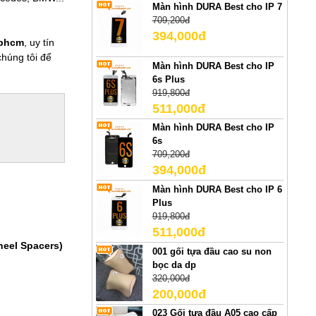
Màn hình DURA Best cho IP 7
709,200đ
394,000đ
tphcm
, uy tín
húng tôi để
Màn hình DURA Best cho IP
6s Plus
919,800đ
511,000đ
Màn hình DURA Best cho IP
6s
709,200đ
394,000đ
Màn hình DURA Best cho IP 6
Plus
919,800đ
511,000đ
heel Spacers)
001 gối tựa đầu cao su non
bọc da dp
320,000đ
200,000đ
023 Gối tựa đầu A05 cao cấp