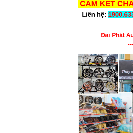
CAM KẾT CHẤ
Liên hệ:
1900.63
Đại Phát A
--