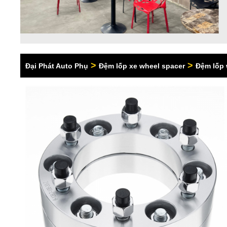
>
>
Đại Phát Auto Phụ
Đệm lốp xe wheel spacer
Đệm lốp 