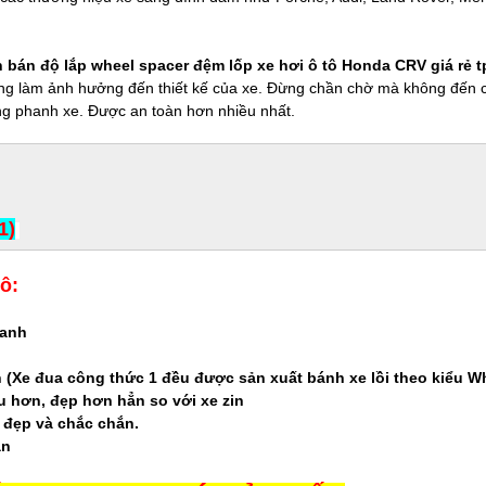
 bán độ lắp wheel spacer đệm lốp xe hơi ô tô Honda CRV giá rẻ 
hông làm ảnh hưởng đến thiết kế của xe. Đừng chần chờ mà không đến c
ng phanh xe. Được an toàn hơn nhiều nhất.
1)
ô:
hanh
n (Xe đua công thức 1 đều được sản xuất bánh xe lồi theo kiểu W
u hơn, đẹp hơn hẳn so với xe zin
t đẹp và chắc chắn.
hắn