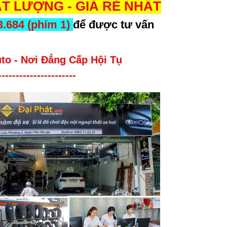
T LƯỢNG - GIÁ RẺ NHẤT
3.684 (phím 1)
để được tư vấn
uto - Nơi Đẳng Cấp Hội Tụ
----------------------