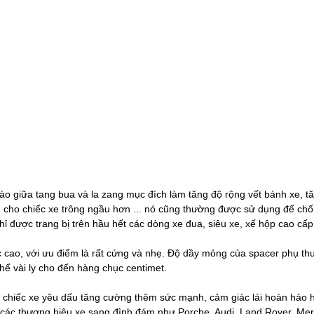
ào giữa tang bua và la zang mục đích làm tăng độ rộng vết bánh xe, t
 cho chiếc xe trông ngầu hơn ... nó cũng thường được sử dụng để chốn
 chỉ được trang bị trên hầu hết các dòng xe đua, siêu xe, xế hộp cao cấp
cao, với ưu điểm là rất cứng và nhẹ. Độ dầy mỏng của spacer phụ t
thể vài ly cho đến hàng chục centimet.
úp chiếc xe yêu dấu tăng cường thêm sức mạnh, cảm giác lái hoàn hảo 
 các thương hiệu xe sang đình đám như Porche, Audi, Land Rover, Me