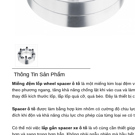
Thông Tin Sản Phẩm
Miếng đệm lốp wheel spacer ô tô
là một miếng kim loại đệm v
theo phương ngang, tăng khả năng chống lật khi vào cua và làm
thay đổi kích thước lốp, lắp lốp quá cỡ, quá béo. Đây là thiết bị
Spacer ô tô
được làm bằng hợp kim nhôm có cường độ chịu lực 
đích khi độn và khả năng chịu lực cho phép của từng loại xe có 
Có thể nói việc
lắp gắn spacer xe ô tô
là vô cùng cần thiết gi
hơn và sang trọng hơn hẳn. Không phải ngẫu nhiên mà hầu hết