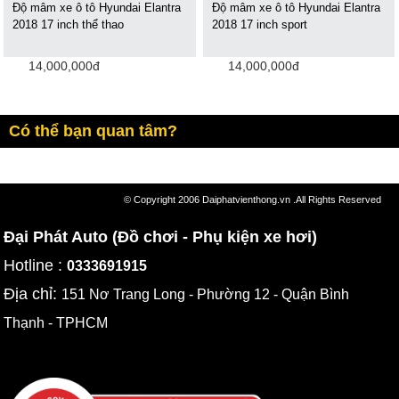
Độ mâm xe ô tô Hyundai Elantra
Độ mâm xe ô tô Hyundai Elantra
2018 17 inch thể thao
2018 17 inch sport
14,000,000đ
14,000,000đ
Có thể bạn quan tâm?
© Copyright 2006 Daiphatvienthong.vn .All Rights Reserved
Đại Phát Auto (Đồ chơi - Phụ kiện xe hơi)
Hotline :
0333691915
Địa chỉ:
151 Nơ Trang Long - Phường 12 - Quận Bình
Thạnh - TPHCM