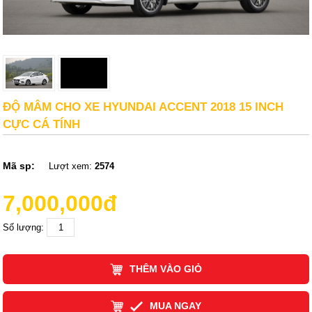
ĐỘ MÂM CHO XE HYUNDAI ACCENT 2018 15 INCH
CỰC CÁ TÍNH
Mã sp:
Lượt xem:
2574
7,000,000đ
Số lượng:
THÊM VÀO GIỎ
MUA NGAY