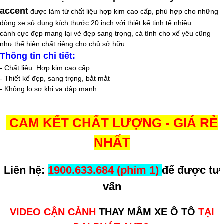
accent
được làm từ chất liệu hợp kim cao cấp, phù hợp cho những
dòng xe sử dụng kích thước 20
inch
với thiết kế tinh tế nhiều
cánh cực đẹp mang lại vẻ đẹp sang trọng, cá tính cho xế yêu cũng
như thể hiện chất riêng cho chủ sở hữu.
Thông tin chi tiết:
- Chất liệu: Hợp kim cao cấp
- Thiết kế đẹp, sang trọng, bắt mắt
- Không lo sợ khi va đập mạnh
CAM KẾT CHẤT LƯỢNG - GIÁ RẺ
NHẤT
Liên hệ:
1900.633.684 (phím 1)
để được tư
vấn
VIDEO CẬN CẢNH
THAY MÂM XE Ô TÔ
TẠI