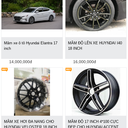
Mâm xe ô tô Hyundai Elantra 17
MÂM ĐỘ LÊN XE HUYNDAI I40
inch
18 INCH
14,000,000đ
16,000,000đ
MÂM XE HƠI ĐA NANG CHO
MÂM ĐỘ 17 INCH 4*100 CỰC
HUYNDAI VELOSTER 18 INCH
ĐẸP CHO HUYNDAI ACCENT