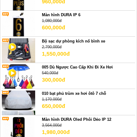
960,000đ
Màn hình DURA IP 6
1,080,000đ
600,000đ
Bộ sạc dự phòng kích nổ bình xe
2,790,000đ
1,550,000đ
005 Dù Ngược Cao Cấp Khi Đi Xe Hơi
540,000đ
300,000đ
010 bạt phủ trùm xe hơi ôtô 7 chỗ
1,170,000đ
650,000đ
Màn hình DURA Oled Phôi Dẻo IP 12
3,564,000đ
1,980,000đ