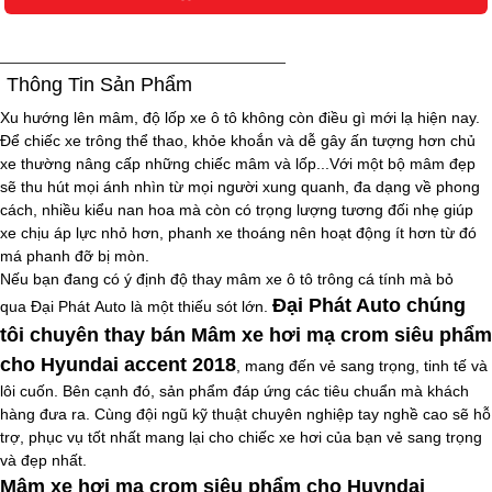
Thông Tin Sản Phẩm
Xu hướng lên mâm, độ lốp xe ô tô không còn điều gì mới lạ hiện nay.
Để chiếc xe trông thể thao, khỏe khoắn và dễ gây ấn tượng hơn chủ
xe thường nâng cấp những chiếc mâm và lốp...Với một bộ mâm đẹp
sẽ thu hút mọi ánh nhìn từ mọi người xung quanh, đa dạng về phong
cách, nhiều kiểu nan hoa mà còn có trọng lượng tương đối nhẹ giúp
xe chịu áp lực nhỏ hơn, phanh xe thoáng nên hoạt động ít hơn từ đó
má phanh đỡ bị mòn.
Nếu bạn đang có ý định độ thay mâm xe ô tô trông cá tính mà bỏ
Đại Phát Auto chúng
qua Đại Phát Auto là một thiếu sót lớn.
tôi chuyên thay bán
Mâm xe hơi mạ crom siêu phẩm
cho Hyundai accent 2018
, mang đến vẻ sang trọng, tinh tế và
lôi cuốn. Bên cạnh đó, sản phẩm đáp ứng các tiêu chuẩn mà khách
hàng đưa ra. Cùng đội ngũ kỹ thuật chuyên nghiệp tay nghề cao sẽ hỗ
trợ, phục vụ tốt nhất mang lại cho chiếc xe hơi của bạn vẻ sang trọng
và đẹp nhất.
Mâm xe hơi mạ crom siêu phẩm cho Huyndai