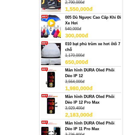
2,790,000đ
1,550,000đ
005 Dù Ngược Cao Cấp Khi Đi
Xe Hơi
540,000đ
300,000đ
010 bạt phủ trùm xe hơi ôtô 7
chỗ
1,170,000đ
650,000đ
Màn hình DURA Oled Phôi
Dẻo IP 12
3,564,000đ
1,980,000đ
Màn hình DURA Oled Phôi
Dẻo IP 12 Pro Max
3,929,400đ
2,183,000đ
Màn hình DURA Oled Phôi
Dẻo IP 11 Pro Max
3,736,800đ