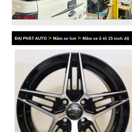
>
>
ĐẠI PHÁT AUTO
Mâm xe hơi
Mâm xe ô tô 15 inch độ