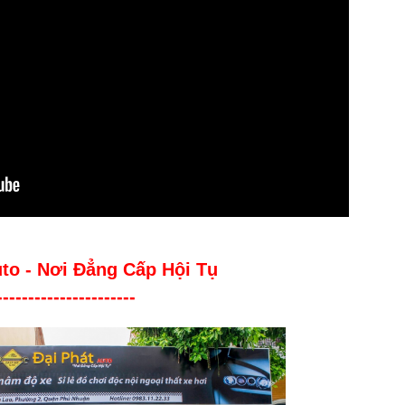
uto - Nơi Đẳng Cấp Hội Tụ
----------------------