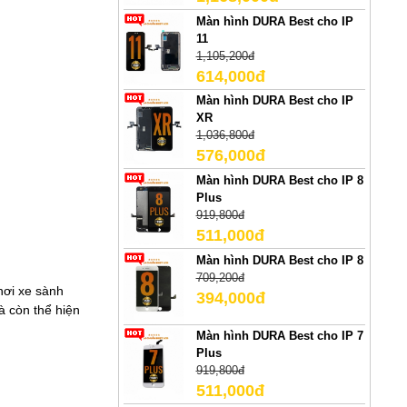
Màn hình DURA Best cho IP
11
1,105,200đ
614,000đ
Màn hình DURA Best cho IP
XR
1,036,800đ
576,000đ
Màn hình DURA Best cho IP 8
Plus
919,800đ
511,000đ
Màn hình DURA Best cho IP 8
709,200đ
hơi xe sành
394,000đ
à còn thể hiện
Màn hình DURA Best cho IP 7
Plus
919,800đ
511,000đ