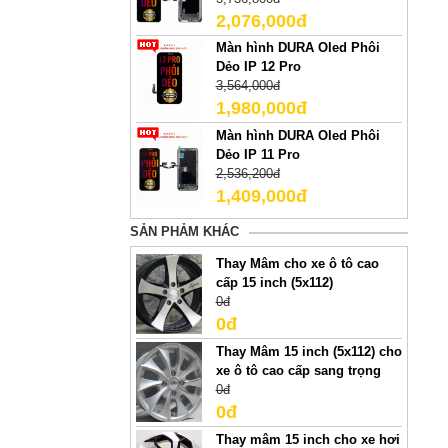
2,076,000đ
Màn hình DURA Oled Phôi
Dẻo IP 12 Pro
3,564,000đ
1,980,000đ
Màn hình DURA Oled Phôi
Dẻo IP 11 Pro
2,536,200đ
1,409,000đ
SẢN PHẢM KHÁC
Thay Mâm cho xe ô tô cao
cấp 15 inch (5x112)
0đ
0đ
Thay Mâm 15 inch (5x112) cho
xe ô tô cao cấp sang trọng
0đ
0đ
Thay mâm 15 inch cho xe hơi