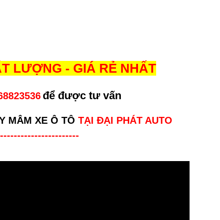
T LƯỢNG - GIÁ RẺ NHẤT
để được tư vấn
68823536
Y MÂM XE Ô TÔ
TẠI ĐẠI PHÁT AUTO
-----------------------