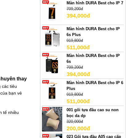
Màn hình DURA Best cho IP 7
709,200đ
394,000đ
Màn hình DURA Best cho IP
6s Plus
919,800đ
511,000đ
Màn hình DURA Best cho IP
6s
709,200đ
394,000đ
chuyên thay
Màn hình DURA Best cho IP 6
 các tiêu
Plus
 của bạn vẻ
919,800đ
511,000đ
001 gối tựa đầu cao su non
nh tế nhiều
bọc da dp
320,000đ
200,000đ
023 Gối tựa đầu A05 cao cấp