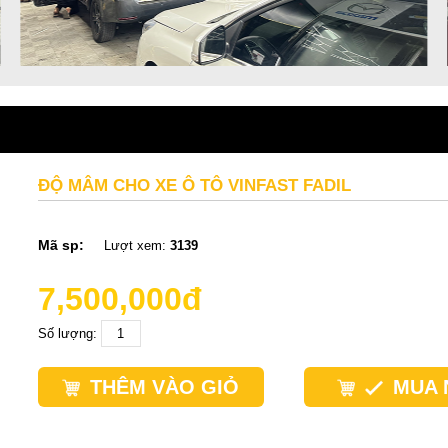
ĐỘ MÂM CHO XE Ô TÔ VINFAST FADIL
Mã sp:
Lượt xem:
3139
7,500,000đ
Số lượng:
THÊM VÀO GIỎ
MUA 