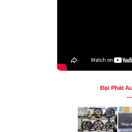
Đại Phát A
--