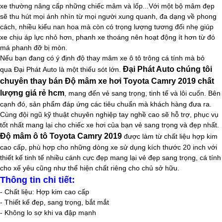
xe thường nâng cấp những chiếc mâm và lốp...Với một bộ mâm đẹp
sẽ thu hút mọi ánh nhìn từ mọi người xung quanh, đa dạng về phong
cách, nhiều kiểu nan hoa mà còn có trọng lượng tương đối nhẹ giúp
xe chịu áp lực nhỏ hơn, phanh xe thoáng nên hoạt động ít hơn từ đó
má phanh đỡ bị mòn.
Nếu bạn đang có ý định độ thay mâm xe ô tô trông cá tính mà bỏ
Đại Phát Auto chúng tôi
qua Đại Phát Auto là một thiếu sót lớn.
chuyên thay bán
Độ mâm xe hơi Toyota Camry 2019 chất
lượng
giá rẻ​ hcm
, mang đến vẻ sang trọng, tinh tế và lôi cuốn. Bên
cạnh đó, sản phẩm đáp ứng các tiêu chuẩn mà khách hàng đưa ra.
Cùng đội ngũ kỹ thuật chuyên nghiệp tay nghề cao sẽ hỗ trợ, phục vụ
tốt nhất mang lại cho chiếc xe hơi của bạn vẻ sang trọng và đẹp nhất.
Độ mâm ô tô Toyota Camry 2019
được làm từ chất liệu hợp kim
cao cấp, phù hợp cho những dòng xe sử dụng kích thước 20
inch
với
thiết kế tinh tế nhiều cánh cực đẹp mang lại vẻ đẹp sang trọng, cá tính
cho xế yêu cũng như thể hiện chất riêng cho chủ sở hữu.
Thông tin chi tiết:
- Chất liệu: Hợp kim cao cấp
- Thiết kế đẹp, sang trọng, bắt mắt
- Không lo sợ khi va đập mạnh