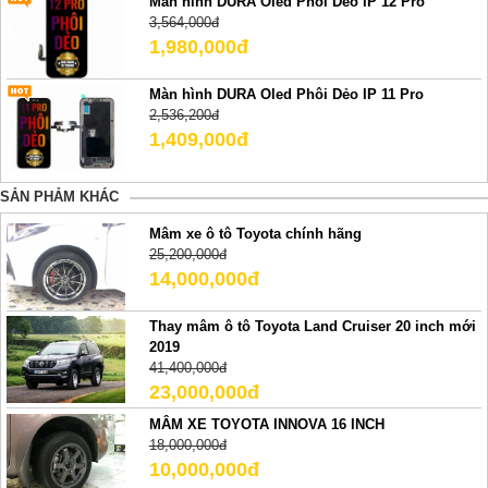
Màn hình DURA Oled Phôi Dẻo IP 12 Pro
3,564,000đ
1,980,000đ
Màn hình DURA Oled Phôi Dẻo IP 11 Pro
2,536,200đ
1,409,000đ
SẢN PHẢM KHÁC
Mâm xe ô tô Toyota chính hãng
25,200,000đ
14,000,000đ
Thay mâm ô tô Toyota Land Cruiser 20 inch mới
2019
41,400,000đ
23,000,000đ
MÂM XE TOYOTA INNOVA 16 INCH
18,000,000đ
10,000,000đ