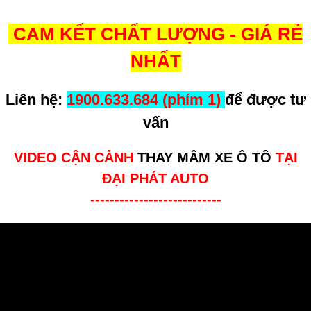
CAM KẾT CHẤT LƯỢNG - GIÁ RẺ
NHẤT
Liên hệ:
1900.633.684 (phím 1)
để được tư
vấn
VIDEO CẬN CẢNH
THAY MÂM XE Ô TÔ
TẠI
ĐẠI PHÁT AUTO
---------------------------