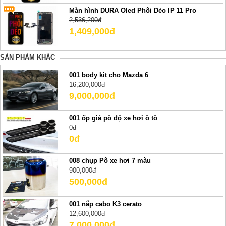
Màn hình DURA Oled Phôi Dẻo IP 11 Pro
2,536,200đ
1,409,000đ
SẢN PHẢM KHÁC
001 body kit cho Mazda 6
16,200,000đ
9,000,000đ
001 ốp giả pô độ xe hơi ô tô
0đ
0đ
008 chụp Pô xe hơi 7 màu
900,000đ
500,000đ
001 nắp cabo K3 cerato
12,600,000đ
7,000,000đ