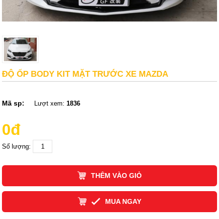
ĐỘ ỐP BODY KIT MẶT TRƯỚC XE MAZDA
Mã sp:
Lượt xem:
1836
0đ
Số lượng:
THÊM VÀO GIỎ
MUA NGAY