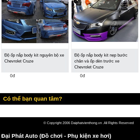
Độ ốp nắp body kit nguyên bộ xe
Độ ốp nắp body kit nẹp bước
Chevrolet Cruze
chân và ốp dèn trước xe
Chevrolet Cruze
0đ
0đ
Có thể bạn quan tâm?
© Copyright 2006 Daiphatvienthong.vn .All Rights Reserved
Đại Phát Auto (Đồ chơi - Phụ kiện xe hơi)