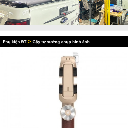
>
Phụ kiện ĐT
Gậy tự sướng chụp hinh ảnh