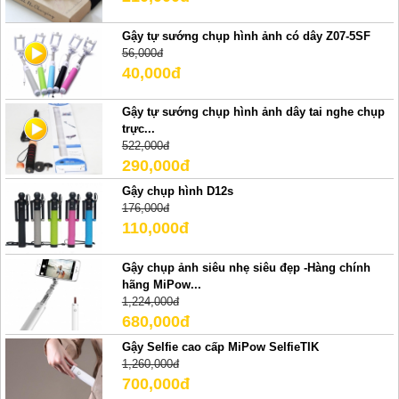
Gậy tự sướng chụp hình ảnh có dây Z07-5SF
56,000đ
40,000đ
Gậy tự sướng chụp hình ảnh dây tai nghe chụp
trực...
522,000đ
290,000đ
Gậy chụp hình D12s
176,000đ
110,000đ
Gậy chụp ảnh siêu nhẹ siêu đẹp -Hàng chính
hãng MiPow...
1,224,000đ
680,000đ
Gậy Selfie cao cấp MiPow SelfieTIK
1,260,000đ
700,000đ