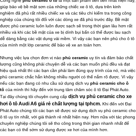
Công nghệ
phủ ceramic ô tô
là một sản phẩm tiên tiến nhất hiện nay,
giúp bảo vệ bề mặt sơn của những chiếc xe ô tô, dựa trên kinh
nghiệm đã phủ rất nhiều chiếc xe và các tiêu chí kiểm tra trong công
nghiệp của chúng tôi đối với các dòng xe đã phủ trước đây. Bề mặt
được phủ ceramic luôn luôn được sạch sẽ trong thời gian lâu hơn rất
nhiều và khi các bề mặt của xe bị dính bụi bẩn có thể được lau sạch
dễ dàng bằng các vật dụng vải mềm. Vì vậy các bạn nên phủ cho ô tô
của mình một lớp ceramic để bảo vệ xe an toàn hơn.
Nhưng việc lựa chọn đơn vị nào
phủ ceramic
uy tín và đảm bảo chất
lượng cũng không phải chuyện dễ và các bạn muốn phủ đều và đạt
hiệu quả nhất thì các bạn cần phải làm đúng quy trình của nó, mà việc
phủ ceramic chắc hẳn không nhiều người có thể nắm rõ được. Vì vậy
nếu các bạn đang có nhu cầu sử dụng dịch vụ
phủ ceramic cho ô
tô
của mình thì hãy đến với trung tâm chăm sóc ô tô Đại Phát Auto.
dịch vụ phủ ceramic cho xe
Tại đây chúng tôi chuyên cung cấp
hơi ô tô Audi A6 giá rẻ chất lượng tại tphcm.
Khi đến với Đại
Phát Auto chúng tôi các bạn sẽ được sử dụng dịch vụ phủ ceramic cho
ô tô uy tín nhất, với giá thành rẻ nhất hiện nay. Hơn nữa với tác phong
chuyên nghiệp chúng tôi sẽ tho công trong thời gian nhanh nhất để
các bạn có thể sớm sử dụng được xe hơi của mình hơn.