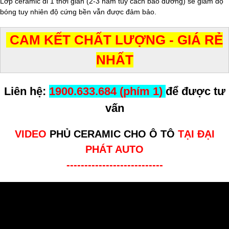
Lớp ceramic đi 1 thời gian (2-3 năm tùy cách bảo dưỡng) sẽ giảm độ
bóng tuy nhiên độ cứng bền vẫn được đảm bảo.
CAM KẾT CHẤT LƯỢNG - GIÁ RẺ
NHẤT
Liên hệ:
1900.633.684 (phím 1)
để được tư
vấn
VIDEO
PHỦ CERAMIC CHO Ô TÔ
TẠI ĐẠI
PHÁT AUTO
---------------------------