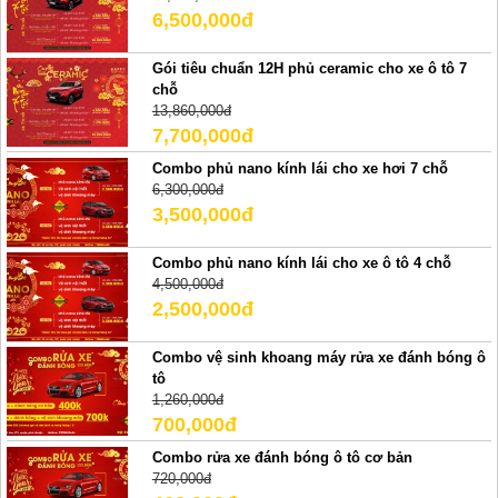
6,500,000đ
Gói tiêu chuẩn 12H phủ ceramic cho xe ô tô 7
chỗ
13,860,000đ
7,700,000đ
Combo phủ nano kính lái cho xe hơi 7 chỗ
6,300,000đ
3,500,000đ
Combo phủ nano kính lái cho xe ô tô 4 chỗ
4,500,000đ
2,500,000đ
Combo vệ sinh khoang máy rửa xe đánh bóng ô
tô
1,260,000đ
700,000đ
Combo rửa xe đánh bóng ô tô cơ bản
720,000đ