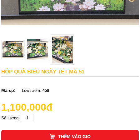
HỘP QUÀ BIẾU NGÀY TẾT MÃ 51
Mã sp:
Lượt xem:
459
1,100,000đ
Số lượng:
THÊM VÀO GIỎ