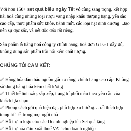
Với hơn 150+
set quà biếu ngày Tế
t vô cùng sang trọng, kết hợp
hài hoà cùng những loại rượu vang nhập khẩu thượng hạng, yến sào
cao cấp, thực phẩm sức khỏe, bánh mứt, các loại hạt dinh dưỡng ...tạo
nên sự đặc sắc, và nét độc đáo rất riêng.
Sản phẩm là hàng hoá công ty chính hãng, hoá đơn GTGT đầy đủ,
không dung sản phẩm trôi nổi kém chất lượng.
CHÚNG TÔI CAM KẾT:
✅ Hàng hóa đảm bảo nguồn gốc rõ ràng, chính hãng cao cấp. Không
sử dụng hàng hóa kém chất lượng
✅ Thiết kế tinh xảo, sắp xếp, trang trí phối màu theo yêu cầu của
khách lựa chọn
✅ Phong cách gói quà hiện đại, phù hợp xu hướng… rất thích hợp
trang trí Tết trong mọi ngôi nhà
✅ Hỗ trợ in logo cho các Doanh nghiệp lên Set quà tặng
✅ Hỗ trợ hóa đơn xuất thuế VAT cho doanh nghiệp