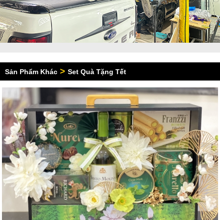
>
Sản Phẩm Khác
Set Quà Tặng Tết