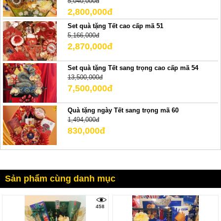
5,040,000đ
2,800,000đ
Set quà tặng Tết cao cấp mã 51
5,166,000đ
2,870,000đ
Set quà tặng Tết sang trọng cao cấp mã 54
13,500,000đ
7,500,000đ
Quà tặng ngày Tết sang trọng mã 60
1,494,000đ
830,000đ
Sản phẩm cùng danh mục
458