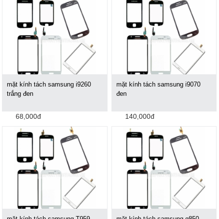
mặt kính tách samsung i9260
mặt kính tách samsung i9070
trắng đen
đen
68,000đ
140,000đ
mặt kính tách samsung T959
mặt kính tách samsung g850