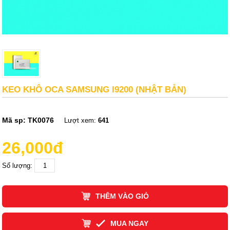
KEO KHÔ OCA SAMSUNG I9200 (NHẬT BẢN)
Mã sp:
TK0076
Lượt xem:
641
26,000đ
Số lượng:
THÊM VÀO GIỎ
MUA NGAY