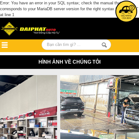
Error: You have an error in your SQL syntax; check the manual that
0
corresponds to your MariaDB server version for the right syntax to use near ''
at line 1
HÌNH ẢNH VỀ CHÚNG TÔI