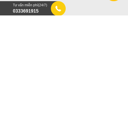
Tư vấn miễn phí(24/7)
0333691915
Nguyên liệu ép kính điện thoại khác
>