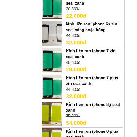
seal xanh
30,800đ
22,000đ
kính liền ron iphone 6s zin
seal vàng hoặc trắng
44,800đ
32,000đ
Kính liền ron iphone 7 zin
seal xanh
40,600đ
29,000đ
Kính liền ron iphone 7 plus
zin seal xanh
44,800đ
32,000đ
Kính liền ron iphone 8g seal
xanh
75,600đ
54,000đ
Kính liền ron iphone 8 plus