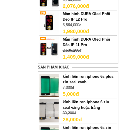
2,076,000đ
Màn hình DURA Oled Phôi
Dẻo IP 12 Pro
3,564,000đ
1,980,000đ
Màn hình DURA Oled Phôi
Dẻo IP 11 Pro
2,536,200đ
1,409,000đ
SẢN PHẢM KHÁC
kính liền ron iphone 6s plus
zin seal xanh
7,000đ
5,000đ
kính liền ron iphone 6 zin
seal vàng hoặc trắng
39,200đ
28,000đ
kính liền ron iphone 6s zin