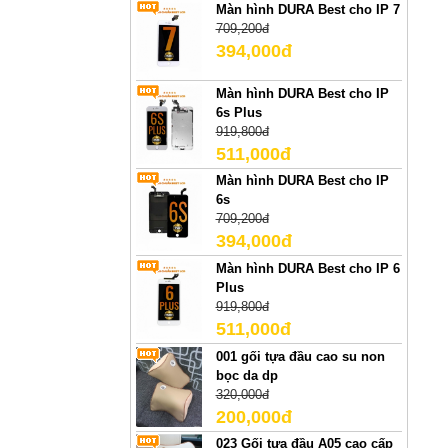
Màn hình DURA Best cho IP 7
709,200đ
394,000đ
Màn hình DURA Best cho IP
6s Plus
919,800đ
511,000đ
Màn hình DURA Best cho IP
6s
709,200đ
394,000đ
Màn hình DURA Best cho IP 6
Plus
919,800đ
511,000đ
001 gối tựa đầu cao su non
bọc da dp
320,000đ
200,000đ
023 Gối tựa đầu A05 cao cấp