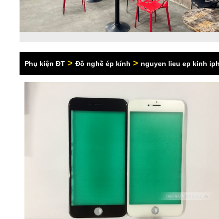
>
>
Phụ kiện ĐT
Đồ nghề ép kính
nguyen lieu ep kinh ip