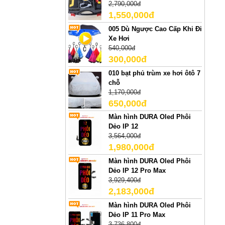
2,790,000đ
1,550,000đ
005 Dù Ngược Cao Cấp Khi Đi
Xe Hơi
540,000đ
300,000đ
010 bạt phủ trùm xe hơi ôtô 7
chỗ
1,170,000đ
650,000đ
Màn hình DURA Oled Phôi
Dẻo IP 12
3,564,000đ
1,980,000đ
Màn hình DURA Oled Phôi
Dẻo IP 12 Pro Max
3,929,400đ
2,183,000đ
Màn hình DURA Oled Phôi
Dẻo IP 11 Pro Max
3,736,800đ