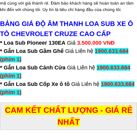
mã cùng với giá thành rẻ. Đảm bảo khách hàng sẽ hoàn toàn an tâm
khi đến với chúng tôi. Uy tín là tiêu chí hàng đầu của chúng tôi.
BẢNG GIÁ ĐỘ ÂM THANH LOA SUB XE Ô
TÔ CHEVROLET CRUZE CAO CẤP
* Loa Sub Pioneer 130EA
Giá
3.500.000 VNĐ
* Gắn Loa Sub Gầm Ghế
Giá Liên hệ
1900.633.684
(phím 1)
* Gắn Loa Sub Cánh Cửa
Giá Liên hệ
1900.633.684
(phím 1)
* Gắn Loa Sub Cốp Xe ô tô
Giá Liên hệ
1900.633.684
(phím 1)
CAM KẾT CHẤT LƯỢNG - GIÁ RẺ
NHẤT