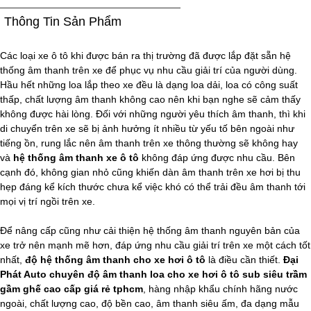
Thông Tin Sản Phẩm
Các loại xe ô tô khi được bán ra thị trường đã được lắp đặt sẵn hệ
thống âm thanh trên xe để phục vụ nhu cầu giải trí của người dùng.
Hầu hết những loa lắp theo xe đều là dạng loa dải, loa có công suất
thấp, chất lượng âm thanh không cao nên khi bạn nghe sẽ cảm thấy
không được hài lòng. Đối với những người yêu thích âm thanh, thì khi
di chuyển trên xe sẽ bị ảnh hưởng ít nhiều từ yếu tố bên ngoài như
tiếng ồn, rung lắc nên âm thanh trên xe thông thường sẽ không hay
và
hệ thống âm thanh xe ô tô
không đáp ứng được nhu cầu. Bên
cạnh đó, không gian nhỏ cũng khiến dàn âm thanh trên xe hơi bị thu
hẹp đáng kể kích thước chưa kể việc khó có thể trải đều âm thanh tới
mọi vị trí ngồi trên xe.
Để nâng cấp cũng như cải thiện hệ thống âm thanh nguyên bản của
xe trở nên mạnh mẽ hơn, đáp ứng nhu cầu giải trí trên xe một cách tốt
nhất,
độ hệ thống âm thanh cho xe hơi ô tô
là điều cần thiết.
Đại
Phát Auto chuyên độ âm thanh loa cho xe hơi ô tô sub siêu trầm
gầm ghế cao cấp giá rẻ tphcm
, hàng nhập khẩu chính hãng nước
ngoài, chất lượng cao, độ bền cao, âm thanh siêu ấm, đa dạng mẫu