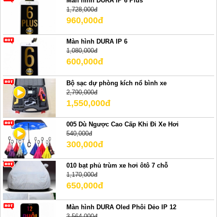
Màn hình DURA IP 6 Plus
1,728,000đ
960,000đ
Màn hình DURA IP 6
1,080,000đ
600,000đ
Bộ sạc dự phòng kích nổ bình xe
2,790,000đ
1,550,000đ
005 Dù Ngược Cao Cấp Khi Đi Xe Hơi
540,000đ
300,000đ
010 bạt phủ trùm xe hơi ôtô 7 chỗ
1,170,000đ
650,000đ
Màn hình DURA Oled Phôi Dẻo IP 12
3,564,000đ