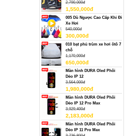
2,790,000đ
1,550,000đ
005 Dù Ngược Cao Cấp Khi Đi
Xe Hơi
540,000đ
300,000đ
010 bạt phủ trùm xe hơi ôtô 7
chỗ
1,170,000đ
650,000đ
Màn hình DURA Oled Phôi
Dẻo IP 12
3,564,000đ
1,980,000đ
Màn hình DURA Oled Phôi
Dẻo IP 12 Pro Max
3,929,400đ
2,183,000đ
Màn hình DURA Oled Phôi
Dẻo IP 11 Pro Max
3,736,800đ