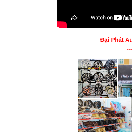
Đại Phát A
--