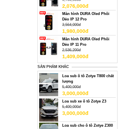
2,076,000đ
Màn hình DURA Oled Phôi
Dẻo IP 12 Pro
3,564,000đ
1,980,000đ
Màn hình DURA Oled Phôi
Dẻo IP 11 Pro
2,536,200đ
1,409,000đ
SẢN PHẢM KHÁC
Loa sub ô tô Zotye T800 chất
lượng
5,400,000đ
3,000,000đ
Loa sub xe ô tô Zotye Z3
5,400,000đ
3,000,000đ
Loa sub cho ô tô Zotye Z300