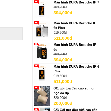
Màn hình DURA Best cho IP 7
709,200đ
394,000đ
Màn hình DURA Best cho IP
6s Plus
919,800đ
511,000đ
Màn hình DURA Best cho IP
6s
709,200đ
394,000đ
Màn hình DURA Best cho IP 6
Plus
919,800đ
511,000đ
001 gối tựa đầu cao su non
bọc da dp
320,000đ
200,000đ
023 Gối tựa đầu A05 cao cấp