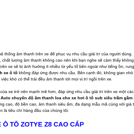
 hệ thống âm thanh trên xe để phục vụ nhu cầu giải trí của người dùng.
hấp, chất lượng âm thanh không cao nên khi bạn nghe sẽ cảm thấy khôn
 trên xe sẽ bị ảnh hưởng ít nhiều từ yếu tố bên ngoài như tiếng ồn, run
h xe ô tô
không đáp ứng được nhu cầu. Bên cạnh đó, không gian nhỏ
ệc khó có thể trải đều âm thanh tới mọi vị trí ngồi trên xe.
ủa xe trở nên mạnh mẽ hơn, đáp ứng nhu cầu giải trí trên xe một các
 Auto chuyên độ âm thanh loa cho xe hơi ô tô sub siêu trầm gầm
ợng cao, độ bền cao, âm thanh siêu ấm, đa dạng mẫu mã cùng với giá 
n là tiêu chí hàng đầu của chúng tôi.
 Ô TÔ ZOTYE Z8 CAO CẤP