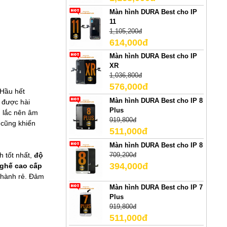
Màn hình DURA Best cho IP
11
1,105,200đ
614,000đ
Màn hình DURA Best cho IP
XR
1,036,800đ
576,000đ
 Hầu hết
Màn hình DURA Best cho IP 8
g được hài
Plus
g lắc nên âm
919,800đ
 cũng khiến
511,000đ
Màn hình DURA Best cho IP 8
h tốt nhất,
độ
709,200đ
394,000đ
 ghế cao cấp
thành rẻ. Đảm
Màn hình DURA Best cho IP 7
Plus
919,800đ
511,000đ