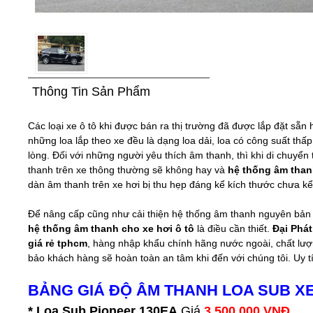
Thông Tin Sản Phẩm
Các loại xe ô tô khi được bán ra thị trường đã được lắp đặt sẵn
những loa lắp theo xe đều là dạng loa dải, loa có công suất t
lòng. Đối với những người yêu thích âm thanh, thì khi di chuyển
thanh trên xe thông thường sẽ không hay và
hệ thống âm than
dàn âm thanh trên xe hơi bị thu hẹp đáng kể kích thước chưa kể vi
Để nâng cấp cũng như cải thiện hệ thống âm thanh nguyên bản c
hệ thống âm thanh cho xe hơi ô tô
là điều cần thiết.
Đại Phát
giá rẻ tphcm
, hàng nhập khẩu chính hãng nước ngoài, chất lư
bảo khách hàng sẽ hoàn toàn an tâm khi đến với chúng tôi. Uy tí
BẢNG GIÁ ĐỘ ÂM THANH LOA SUB XE
* Loa Sub Pioneer 130EA
Giá
3.500.000 VNĐ