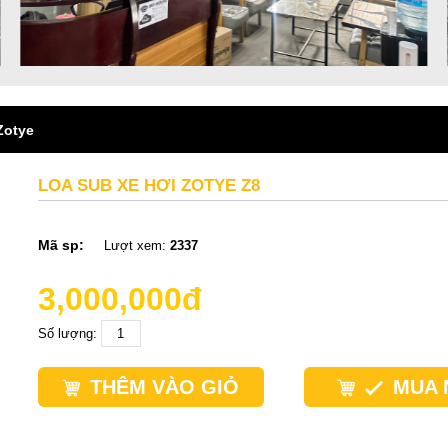
Zotye
LOA SUB XE HƠI ZOTYE Z8
Mã sp:
Lượt xem:
2337
3,000,000đ
Số lượng:
THÊM VÀO GIỎ
MUA 