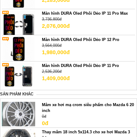
Màn hình DURA Oled Phôi Dẻo IP 11 Pro Max
3,736,800đ
2,076,000đ
Màn hình DURA Oled Phôi Dẻo IP 12 Pro
3,564,000đ
1,980,000đ
Màn hình DURA Oled Phôi Dẻo IP 11 Pro
2,536,200đ
1,409,000đ
SẢN PHẢM KHÁC
Mâm xe hơi mạ crom siêu phẩm cho Mazda 6 20
inch
0đ
0đ
Thay mâm 18 inch 5x114.3 cho xe hơi Mazda 3