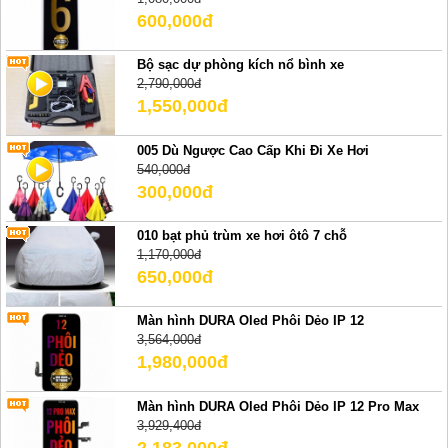
600,000đ
Bộ sạc dự phòng kích nổ bình xe
2,790,000đ
1,550,000đ
005 Dù Ngược Cao Cấp Khi Đi Xe Hơi
540,000đ
300,000đ
010 bạt phủ trùm xe hơi ôtô 7 chỗ
1,170,000đ
650,000đ
Màn hình DURA Oled Phôi Dẻo IP 12
3,564,000đ
1,980,000đ
Màn hình DURA Oled Phôi Dẻo IP 12 Pro Max
3,929,400đ
2,183,000đ