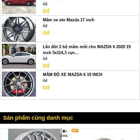
0đ
0đ
Mâm xe oto Mazda 17 inch
0đ
0đ
Lên đời 2 bộ mâm mới cho MAZDA 6 2020 19
inch 5x114,3 cực...
0đ
0đ
MÂM ĐỘ XE MAZDA 6 19 INCH
0đ
0đ
Sản phẩm cùng danh mục
2366