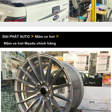
>
>
ĐẠI PHÁT AUTO
Mâm xe hơi
Mâm xe hơi Mazda chính hãng