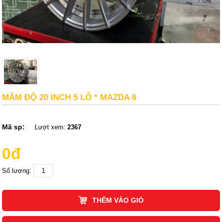
MÂM ĐỘ 20 INCH 5 LỖ * MAZDA 6
Mã sp:
Lượt xem:
2367
0đ
Số lượng:
THÊM VÀO GIỎ