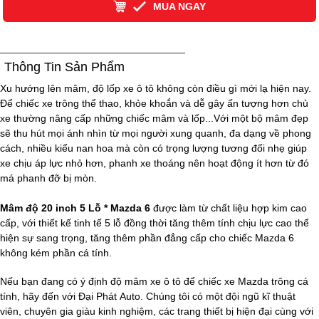
MUA NGAY
Thông Tin Sản Phẩm
Xu hướng lên mâm, độ lốp xe ô tô không còn điều gì mới lạ hiện nay.
Để chiếc xe trông thể thao, khỏe khoắn và dễ gây ấn tượng hơn chủ
xe thường nâng cấp những chiếc mâm và lốp...Với một bộ mâm đẹp
sẽ thu hút mọi ánh nhìn từ mọi người xung quanh, đa dạng về phong
cách, nhiều kiểu nan hoa mà còn có trọng lượng tương đối nhẹ giúp
xe chịu áp lực nhỏ hơn, phanh xe thoáng nên hoạt động ít hơn từ đó
má phanh đỡ bị mòn.
Mâm độ 20 inch 5 Lỗ * Mazda 6
được làm từ chất liệu hợp kim cao
cấp, với thiết kế tinh tế 5 lỗ đồng thời tăng thêm tính chịu lực cao thể
hiện sự sang trọng, tăng thêm phần đẳng cấp cho chiếc Mazda 6
không kém phần cá tính.
Nếu bạn đang có ý định độ mâm xe ô tô để chiếc xe Mazda trông cá
tính, hãy đến với Đại Phát Auto. Chúng tôi có một đội ngũ kĩ thuật
viên, chuyên gia giàu kinh nghiệm, các trang thiết bị hiện đại cùng với