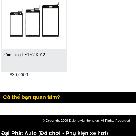
Cảm ứng FE170/ K012
830,000đ
Có thể bạn quan tâm?
© Copyright 2006 Daiphatvienthong.vn .All Rights Reserved
Đại Phát Auto (Đồ chơi - Phụ kiện xe hơi)