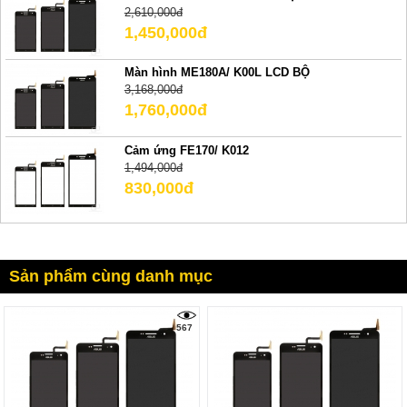
2,610,000đ
1,450,000đ
Màn hình ME180A/ K00L LCD BỘ
3,168,000đ
1,760,000đ
Cảm ứng FE170/ K012
1,494,000đ
830,000đ
Sản phẩm cùng danh mục
567