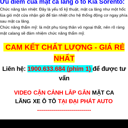
Ưu điểm của mặt ca lăng ô tô Kia Sorento:
Chức năng tản nhiệt: Đây là yếu tố kỹ thuật, mặt ca lăng như một hốc
lùa gió một cửa nhận gió để tản nhiệt cho hệ thống động cơ ngay phía
sau mặt ca lăng.
Chức năng thẩm mỹ: là một phụ tùng thân vỏ ngoại thất, nên rõ ràng
mặt calang sẽ đảm nhiệm chức năng thẩm mỹ.
CAM KẾT CHẤT LƯỢNG - GIÁ RẺ
NHẤT
Liên hệ:
1900.633.684 (phím 1)
để được tư
vấn
VIDEO CẬN CẢNH LẮP GẮN
MẶT CA
LĂNG XE Ô TÔ
TẠI ĐẠI PHÁT AUTO
---------------------------