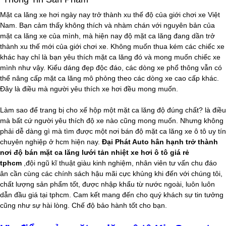
Mặt ca lăng xe hơi ngày nay trở thành xu thế độ của giới chơi xe Việt
Nam. Bạn cảm thấy không thích và nhàm chán với nguyên bản của
mặt ca lăng xe của mình, mà hiện nay độ mặt ca lăng đang dần trở
thành xu thế mới của giới chơi xe. Không muốn thua kém các chiếc xe
khác hay chỉ là bạn yêu thích mặt ca lăng đó và mong muốn chiếc xe
mình như vậy. Kiểu dáng đẹp độc đáo, các dòng xe phổ thông vẫn có
thể nâng cấp mặt ca lăng mô phỏng theo các dòng xe cao cấp khác.
Đây là điều mà người yêu thích xe hơi đều mong muốn.
Làm sao để trang bị cho xế hộp một mặt ca lăng độ đúng chất? là điều
mà bất cứ người yêu thích độ xe nào cũng mong muốn. Nhưng không
phải dễ dàng gì mà tìm được một nơi bán độ mặt ca lăng xe ô tô uy tín
chuyên nghiệp ở hcm hiện nay.
Đại Phát Auto hân hạnh trở thành
nơi độ bán mặt ca lăng lưới tản nhiệt xe hơi ô tô giá rẻ
tphcm
,đội ngũ kĩ thuật giàu kinh nghiệm, nhân viên tư vấn chu đáo
ân cần cùng các chính sách hậu mãi cực khủng khi đến với chúng tôi,
chất lượng sản phẩm tốt, được nhập khẩu từ nước ngoài, luôn luôn
dẫn đầu giá tại tphcm. Cam kết mang đến cho quý khách sự tin tưởng
cũng như sự hài lòng. Chế độ bảo hành tốt cho bạn.