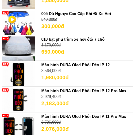
1,550,000đ
005 Dù Ngược Cao Cấp Khi Đi Xe Hơi
540,000đ
300,000đ
010 bạt phủ trùm xe hơi ôtô 7 chỗ
1,170,000đ
650,000đ
Màn hình DURA Oled Phôi Dẻo IP 12
3,564,000đ
1,980,000đ
Màn hình DURA Oled Phôi Dẻo IP 12 Pro Max
3,929,400đ
2,183,000đ
Màn hình DURA Oled Phôi Dẻo IP 11 Pro Max
3,736,800đ
2,076,000đ