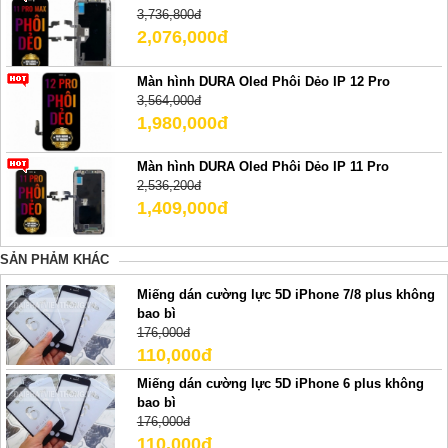
3,736,800đ
2,076,000đ
Màn hình DURA Oled Phôi Dẻo IP 12 Pro
3,564,000đ
1,980,000đ
Màn hình DURA Oled Phôi Dẻo IP 11 Pro
2,536,200đ
1,409,000đ
SẢN PHẢM KHÁC
Miếng dán cường lực 5D iPhone 7/8 plus không
bao bì
176,000đ
110,000đ
Miếng dán cường lực 5D iPhone 6 plus không
bao bì
176,000đ
110,000đ