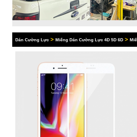
>
>
Dán Cường Lực
Miếng Dán Cường Lực 4D 5D 6D
Miế