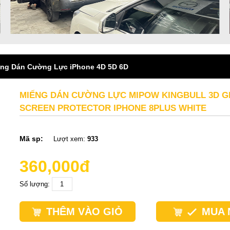
ng Dán Cường Lực iPhone 4D 5D 6D
MIẾNG DÁN CƯỜNG LỰC MIPOW KINGBULL 3D G
SCREEN PROTECTOR IPHONE 8PLUS WHITE
Mã sp:
Lượt xem:
933
360,000đ
Số lượng:
THÊM VÀO GIỎ
MUA 