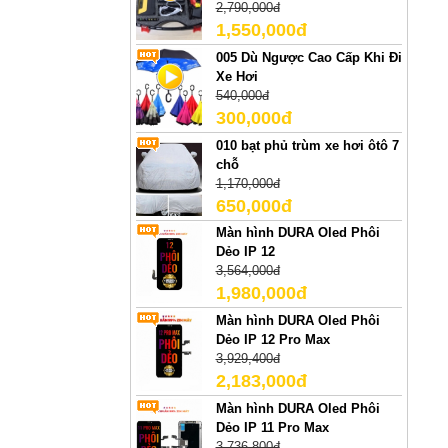
2,790,000đ
1,550,000đ
005 Dù Ngược Cao Cấp Khi Đi
Xe Hơi
540,000đ
300,000đ
010 bạt phủ trùm xe hơi ôtô 7
chỗ
1,170,000đ
650,000đ
Màn hình DURA Oled Phôi
Dẻo IP 12
3,564,000đ
1,980,000đ
Màn hình DURA Oled Phôi
Dẻo IP 12 Pro Max
3,929,400đ
2,183,000đ
Màn hình DURA Oled Phôi
Dẻo IP 11 Pro Max
3,736,800đ