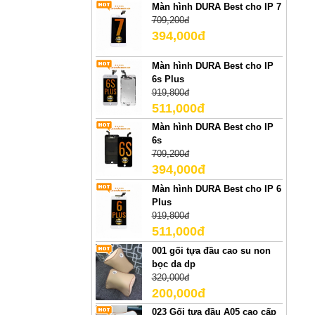
Màn hình DURA Best cho IP 7
709,200đ
394,000đ
Màn hình DURA Best cho IP
6s Plus
919,800đ
511,000đ
Màn hình DURA Best cho IP
6s
709,200đ
394,000đ
Màn hình DURA Best cho IP 6
Plus
919,800đ
511,000đ
001 gối tựa đầu cao su non
bọc da dp
320,000đ
200,000đ
023 Gối tựa đầu A05 cao cấp