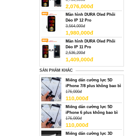
2,076,000đ
Màn hình DURA Oled Phôi
Dẻo IP 12 Pro
3,564,000đ
1,980,000đ
Màn hình DURA Oled Phôi
Dẻo IP 11 Pro
2,536,200đ
1,409,000đ
SẢN PHẢM KHÁC
Miếng dán cường lực 5D
iPhone 7/8 plus không bao bì
176,000đ
110,000đ
Miếng dán cường lực 5D
iPhone 6 plus không bao bì
176,000đ
110,000đ
Miếng dán cường lực 3D