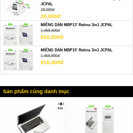
JCPAL
28,000đ
20,000đ
MIẾNG DÁN MBP13' Retina 3in1 JCPAL
1,468,800đ
816,000đ
MIẾNG DÁN MBP15' Retina 3in1 JCPAL
1,468,800đ
816,000đ
Sản phẩm cùng danh mục
848