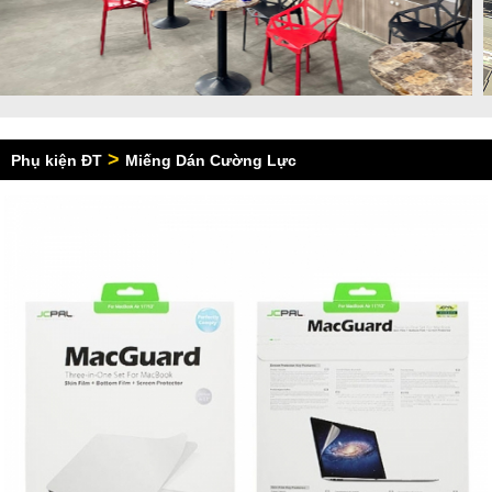
>
Phụ kiện ĐT
Miếng Dán Cường Lực