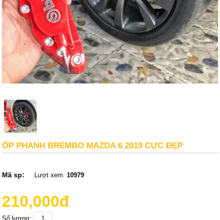
ỐP PHANH BREMBO MAZDA 6 2019 CỰC ĐẸP
Mã sp:
Lượt xem:
10979
210,000đ
Số lượng: