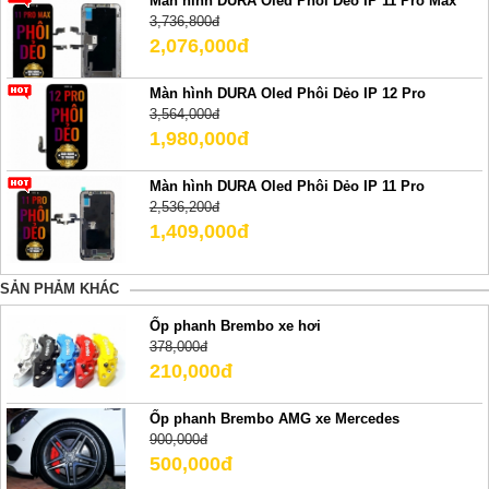
Màn hình DURA Oled Phôi Dẻo IP 11 Pro Max
3,736,800đ
2,076,000đ
Màn hình DURA Oled Phôi Dẻo IP 12 Pro
3,564,000đ
1,980,000đ
Màn hình DURA Oled Phôi Dẻo IP 11 Pro
2,536,200đ
1,409,000đ
SẢN PHẢM KHÁC
Ốp phanh Brembo xe hơi
378,000đ
210,000đ
Ốp phanh Brembo AMG xe Mercedes
900,000đ
500,000đ