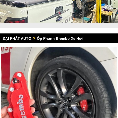
>
ĐẠI PHÁT AUTO
Ốp Phanh Brembo Xe Hơi