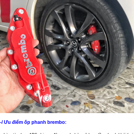
-/ Ưu điểm ốp phanh brembo: