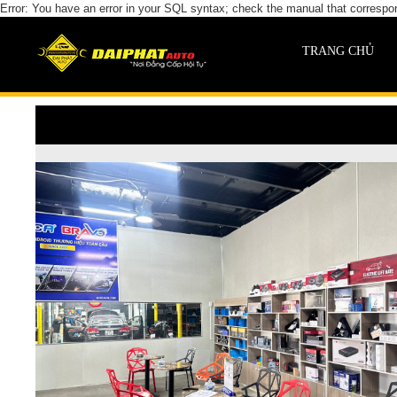
Error: You have an error in your SQL syntax; check the manual that corresponds
TRANG CHỦ