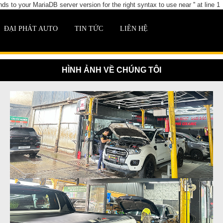
 to your MariaDB server version for the right syntax to use near '' at line 1
ĐẠI PHÁT AUTO
TIN TỨC
LIÊN HỆ
HÌNH ẢNH VỀ CHÚNG TÔI