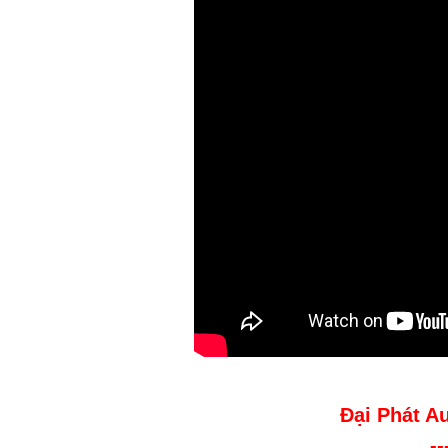
Đại Phát A
--