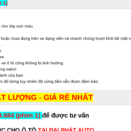
 1)
t cho lớp sơn màu.
hoặc mưa đọng trên xe dạng viên và nhanh chóng trượt khỏi bề mặt x
.
m.
xe.
c xe ô tô cũng không bị ảnh hưởng.
ong salon.
 ảnh của bạn.
iảm độ bóng tuy nhiên độ cứng bền vẫn được đảm bảo.
T LƯỢNG - GIÁ RẺ NHẤT
3.684 (phím 1)
để được tư vấn
IC CHO Ô TÔ
TẠI ĐẠI PHÁT AUTO