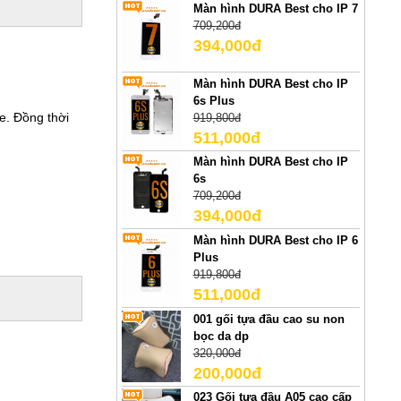
Màn hình DURA Best cho IP 7
709,200đ
394,000đ
Màn hình DURA Best cho IP
6s Plus
e. Đồng thời
919,800đ
511,000đ
Màn hình DURA Best cho IP
6s
709,200đ
394,000đ
Màn hình DURA Best cho IP 6
Plus
919,800đ
511,000đ
001 gối tựa đầu cao su non
bọc da dp
320,000đ
200,000đ
023 Gối tựa đầu A05 cao cấp