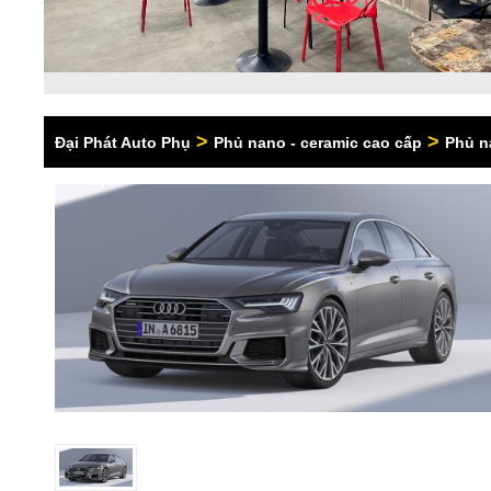
>
>
Đại Phát Auto Phụ
Phủ nano - ceramic cao cấp
Phủ n