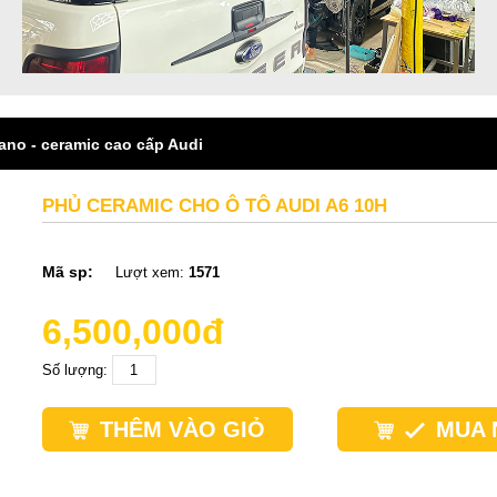
ano - ceramic cao cấp Audi
PHỦ CERAMIC CHO Ô TÔ AUDI A6 10H
Mã sp:
Lượt xem:
1571
6,500,000đ
Số lượng:
THÊM VÀO GIỎ
MUA 