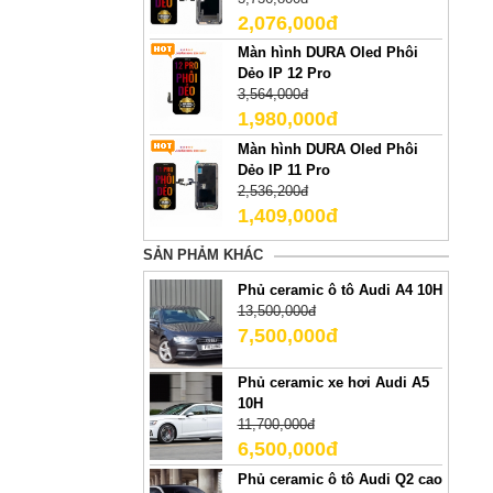
2,076,000đ
Màn hình DURA Oled Phôi
Dẻo IP 12 Pro
3,564,000đ
1,980,000đ
Màn hình DURA Oled Phôi
Dẻo IP 11 Pro
2,536,200đ
1,409,000đ
SẢN PHẢM KHÁC
Phủ ceramic ô tô Audi A4 10H
13,500,000đ
7,500,000đ
Phủ ceramic xe hơi Audi A5
10H
11,700,000đ
6,500,000đ
Phủ ceramic ô tô Audi Q2 cao