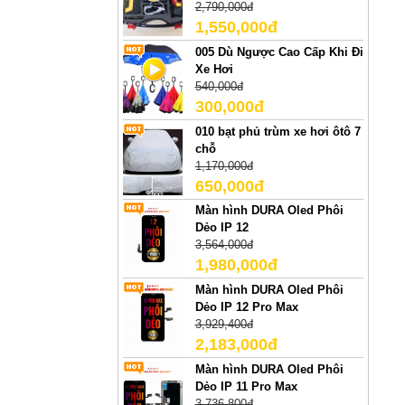
2,790,000đ
1,550,000đ
005 Dù Ngược Cao Cấp Khi Đi
Xe Hơi
540,000đ
300,000đ
010 bạt phủ trùm xe hơi ôtô 7
chỗ
1,170,000đ
650,000đ
Màn hình DURA Oled Phôi
Dẻo IP 12
3,564,000đ
1,980,000đ
Màn hình DURA Oled Phôi
Dẻo IP 12 Pro Max
3,929,400đ
2,183,000đ
Màn hình DURA Oled Phôi
Dẻo IP 11 Pro Max
3,736,800đ