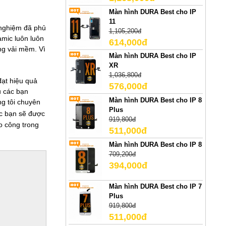
Màn hình DURA Best cho IP
11
 nghiệm đã phủ
1,105,200đ
amic luôn luôn
614,000đ
ng vải mềm. Vì
Màn hình DURA Best cho IP
XR
1,036,800đ
ạt hiệu quả
576,000đ
u các bạn
Màn hình DURA Best cho IP 8
ng tôi chuyên
Plus
ác bạn sẽ được
919,800đ
ho công trong
511,000đ
Màn hình DURA Best cho IP 8
709,200đ
394,000đ
Màn hình DURA Best cho IP 7
Plus
919,800đ
511,000đ