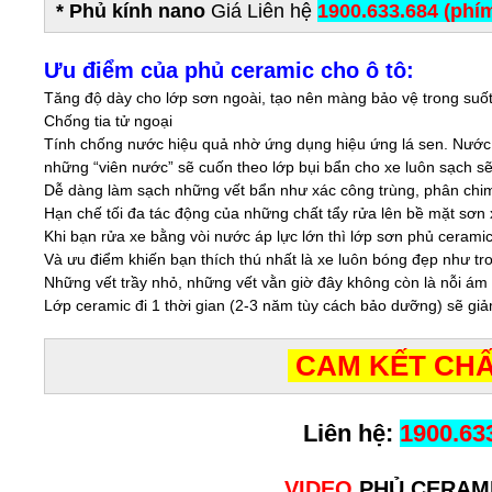
*
Phủ kính nano
Giá Liên hệ
1900.633.684 (phím
Ưu điểm của phủ ceramic cho ô tô:
Tăng độ dày cho lớp sơn ngoài, tạo nên màng bảo vệ trong suố
Chống tia tử ngoại
Tính chống nước hiệu quả nhờ ứng dụng hiệu ứng lá sen. Nước 
những “viên nước” sẽ cuốn theo lớp bụi bẩn cho xe luôn sạch sẽ
Dễ dàng làm sạch những vết bẩn như xác công trùng, phân chi
Hạn chế tối đa tác động của những chất tẩy rửa lên bề mặt sơn 
Khi bạn rửa xe bằng vòi nước áp lực lớn thì lớp sơn phủ cerami
Và ưu điểm khiến bạn thích thú nhất là xe luôn bóng đẹp như tr
Những vết trầy nhỏ, những vết vằn giờ đây không còn là nỗi ám
Lớp ceramic đi 1 thời gian (2-3 năm tùy cách bảo dưỡng) sẽ g
CAM KẾT CHẤ
Liên hệ:
1900.63
VIDEO
PHỦ CERAM