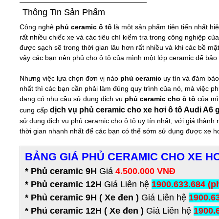
Thông Tin Sản Phẩm
Công nghệ
phủ ceramic ô tô
là một sản phẩm tiên tiến nhất hi
rất nhiều chiếc xe và các tiêu chí kiểm tra trong công nghiệp c
được sạch sẽ trong thời gian lâu hơn rất nhiều và khi các bề m
vậy các bạn nên phủ cho ô tô của mình một lớp ceramic để bảo 
Nhưng việc lựa chọn đơn vị nào
phủ ceramic
uy tín và đảm bảo
nhất thì các bạn cần phải làm đúng quy trình của nó, mà việc 
đang có nhu cầu sử dụng dịch vụ
phủ ceramic cho ô tô
của mìn
dịch vụ phủ ceramic cho xe hơi ô tô Audi A6 g
cung cấp
sử dụng dịch vụ phủ ceramic cho ô tô uy tín nhất, với giá thành
thời gian nhanh nhất để các bạn có thể sớm sử dụng được xe h
BẢNG GIÁ PHỦ CERAMIC CHO XE HƠ
* Phủ ceramic 9H
Giá
4.500.000 VNĐ
*
Phủ ceramic 12H
Giá Liên hệ
1900.633.684 (p
*
Phủ ceramic 9H ( Xe đen )
Giá Liên hệ
1900.63
*
Phủ ceramic 12H
( Xe đen )
Giá Liên hệ
1900.