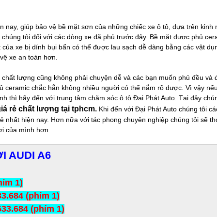
ện nay, giúp bảo vệ bề mặt sơn của những chiếc xe ô tô, dựa trên kinh
ủa chúng tôi đối với các dòng xe đã phủ trước đây. Bề mặt được phủ cer
ặt của xe bị dính bụi bẩn có thể được lau sạch dễ dàng bằng các vật dụ
vệ xe an toàn hơn.
 chất lượng cũng không phải chuyện dễ và các bạn muốn phủ đều và đ
phủ ceramic chắc hẳn không nhiều người có thể nắm rõ được. Vì vậy nế
h thì hãy đến với trung tâm chăm sóc ô tô Đại Phát Auto. Tại đây chú
iá rẻ chất lượng tại tphcm.
Khi đến với Đại Phát Auto chúng tôi c
 rẻ nhất hiện nay. Hơn nữa với tác phong chuyên nghiệp chúng tôi sẽ t
ơi của mình hơn.
I AUDI A6
hím 1)
3.684 (phím 1)
633.684 (phím 1)