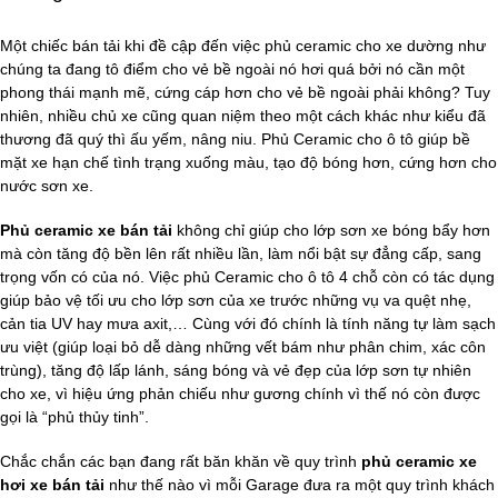
Một chiếc bán tải khi đề cập đến việc phủ ceramic cho xe dường như
chúng ta đang tô điểm cho vẻ bề ngoài nó hơi quá bởi nó cần một
phong thái mạnh mẽ, cứng cáp hơn cho vẻ bề ngoài phải không? Tuy
nhiên, nhiều chủ xe cũng quan niệm theo một cách khác như kiểu đã
thương đã quý thì ấu yếm, nâng niu. Phủ Ceramic cho ô tô giúp bề
mặt xe hạn chế tình trạng xuống màu, tạo độ bóng hơn, cứng hơn cho
nước sơn xe.
Phủ ceramic xe bán tải
không chỉ giúp cho lớp sơn xe bóng bẩy hơn
mà còn tăng độ bền lên rất nhiều lần, làm nổi bật sự đẳng cấp, sang
trọng vốn có của nó. Việc phủ Ceramic cho ô tô 4 chỗ còn có tác dụng
giúp bảo vệ tối ưu cho lớp sơn của xe trước những vụ va quệt nhẹ,
cản tia UV hay mưa axit,… Cùng với đó chính là tính năng tự làm sạch
ưu việt (giúp loại bỏ dễ dàng những vết bám như phân chim, xác côn
trùng), tăng độ lấp lánh, sáng bóng và vẻ đẹp của lớp sơn tự nhiên
cho xe, vì hiệu ứng phản chiếu như gương chính vì thế nó còn được
gọi là “phủ thủy tinh”.
Chắc chắn các bạn đang rất băn khăn về quy trình
p
hủ ceramic xe
hơi xe bán tải
như thế nào vì mỗi Garage đưa ra một quy trình khách