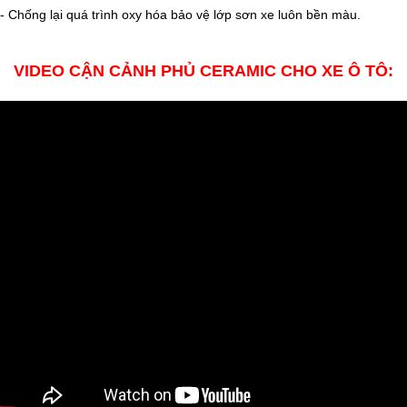
- Chống lại quá trình oxy hóa bảo vệ lớp sơn xe luôn bền màu.
VIDEO CẬN CẢNH PHỦ CERAMIC CHO XE Ô TÔ: