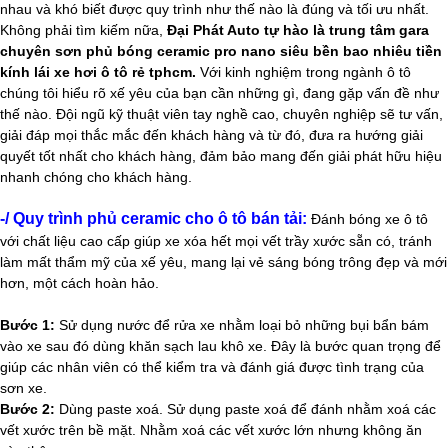
nhau và khó biết được quy trình như thế nào là đúng và tối ưu nhất.
Không phải tìm kiếm nữa,
Đại Phát Auto
tự hào là trung tâm gara
chuyên sơn phủ bóng ceramic pro nano siêu bền bao nhiêu tiền
kính lái xe hơi ô tô rẻ tphcm.
Với kinh nghiệm trong ngành ô tô
chúng tôi hiểu rõ xế yêu của bạn cần những gì, đang gặp vấn đề như
thế nào. Đội ngũ kỹ thuật viên tay nghề cao, chuyên nghiệp sẽ tư vấn,
giải đáp mọi thắc mắc đến khách hàng và từ đó, đưa ra hướng giải
quyết tốt nhất cho khách hàng, đảm bảo mang đến giải phát hữu hiệu
nhanh chóng cho khách hàng.
-/ Quy trình phủ ceramic cho ô tô bán tải:
Đánh bóng xe ô tô
với chất liệu cao cấp giúp xe xóa hết mọi vết trầy xước sẵn có, tránh
làm mất thẩm mỹ của xế yêu, mang lại vẻ sáng bóng trông đẹp và mới
hơn, một cách hoàn hảo​.
Bước 1:
Sử dụng nước để rửa xe nhằm loại bỏ những bụi bẩn bám
vào xe sau đó dùng khăn sạch lau khô xe. Đây là bước quan trọng để
giúp các nhân viên có thể kiểm tra và đánh giá được tình trạng của
sơn xe.
Bước 2:
Dùng paste xoá. Sử dụng paste xoá để đánh nhằm xoá các
vết xước trên bề mặt. Nhằm xoá các vết xước lớn nhưng không ăn