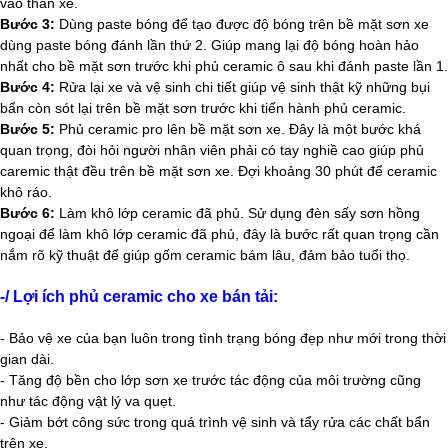
vào thân xe.
Bước 3:
Dùng paste bóng để tạo được độ bóng trên bề mặt sơn xe
dùng paste bóng đánh lần thứ 2. Giúp mang lại độ bóng hoàn hảo
nhất cho bề mặt sơn trước khi phủ ceramic ô sau khi đánh paste lần 1.
Bước 4:
Rửa lại xe và vệ sinh chi tiết giúp vệ sinh thật kỹ những bụi
bẩn còn sót lại trên bề mặt sơn trước khi tiến hành phủ ceramic.
Bước 5:
Phủ ceramic pro lên bề mặt sơn xe. Đây là một bước khá
quan trọng, đòi hỏi người nhân viên phải có tay nghiề cao giúp phủ
caremic thật đều trên bề mặt sơn xe. Đợi khoảng 30 phút để ceramic
khô ráo.
Bước 6:
Làm khô lớp ceramic đã phủ. Sử dụng đèn sấy sơn hồng
ngoại để làm khô lớp ceramic đã phủ, đây là bước rất quan trọng cần
nắm rõ kỹ thuật để giúp gốm ceramic bám lâu, đảm bảo tuổi thọ.
-/ Lợi ích phủ ceramic cho xe bán tải:
- Bảo vệ xe của bạn luôn trong tình trạng bóng đẹp như mới trong thời
gian dài.
- Tăng độ bền cho lớp sơn xe trước tác động của môi trường cũng
như tác động vật lý va quẹt.
- Giảm bớt công sức trong quá trình vệ sinh và tẩy rửa các chất bẩn
trên xe.