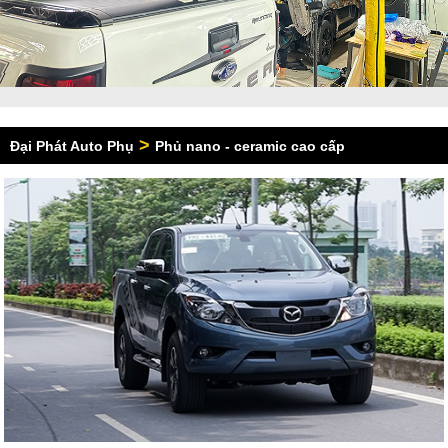
>
Đại Phát Auto Phụ
Phủ nano - ceramic cao cấp